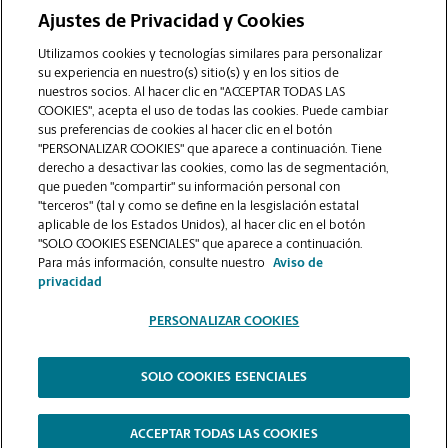
Ajustes de Privacidad y Cookies
COMUNÍQUESE CON NOSOTROS
Utilizamos cookies y tecnologías similares para personalizar
su experiencia en nuestro(s) sitio(s) y en los sitios de
nuestros socios. Al hacer clic en "ACCEPTAR TODAS LAS
COOKIES", acepta el uso de todas las cookies. Puede cambiar
sus preferencias de cookies al hacer clic en el botón
"PERSONALIZAR COOKIES" que aparece a continuación. Tiene
derecho a desactivar las cookies, como las de segmentación,
que pueden "compartir" su información personal con
"terceros" (tal y como se define en la lesgislación estatal
aplicable de los Estados Unidos), al hacer clic en el botón
"SOLO COOKIES ESENCIALES" que aparece a continuación.
VER LA PÁGINA DE LA TIENDA
Para más información, consulte nuestro
Aviso de
privacidad
PERSONALIZAR COOKIES
SOLO COOKIES ESENCIALES
Copyright © 1994-
2026
.
The UPS Store
|
Aviso de Privacidad
|
Términos de Uso del Sitio Web
|
Contraste Alto
ACCEPTAR TODAS LAS COOKIES
PERSONALIZAR COOKIES