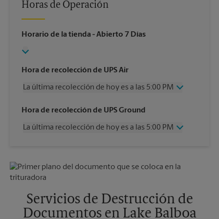
Horas de Operación
Horario de la tienda
- Abierto 7 Días
Hora de recolección de UPS Air
La última recolección de hoy es a las 5:00 PM
Miércoles
5:00 PM
Hora de recolección de UPS Ground
Jueves
5:00 PM
La última recolección de hoy es a las 5:00 PM
Viernes
5:00 PM
Sábado
1:00 PM
Miércoles
5:00 PM
Domingo
Sin Recolección
Jueves
5:00 PM
Lunes
5:00 PM
Viernes
5:00 PM
Martes
5:00 PM
Sábado
Sin Recolección
Domingo
Sin Recolección
Servicios de Destrucción de
Lunes
5:00 PM
Documentos en Lake Balboa
Martes
5:00 PM