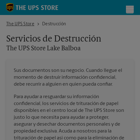
Skip to content
Return to Nav
Toggl
The UPS Store Lake Balboa
The UPS Store
Destrucción
Servicios de Destrucción
The UPS Store
Lake Balboa
Sus documentos son su negocio. Cuando llegue el
momento de destruir información confidencial,
debe recurrir a alguien en quien pueda confiar.
Para ayudar a resguardar su información
confidencial, los servicios de trituración de papel
disponibles en el centro local de The UPS Store son
justo lo que necesita para ayudar a proteger,
asegurar y desechar documentos personales y de
propiedad exclusiva. Acuda a nosotros para la
trituración de papel así como para la eliminación de