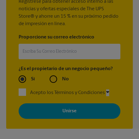
Regístrese para obtener acceso interno a las
noticias y ofertas especiales de The UPS
Store® y ahorre un 15 % en su próximo pedido
de impresión en línea.
Proporcione su correo electrónico
¿Es el propietario de un negocio pequeño?
Sí
No
Acepto los Términos y Condiciones
Al registrarse, acepta recibir correos electrónicos de The UPS
Store con noticias, ofertas especiales, promociones y mensajes
adaptados a sus intereses. Puede darse de baja en cualquier
momento. Para más información, consulte nuestra política de
privacidad. Los centros están bajo la titularidad y la gestión
independiente de franquiciados. Varias ofertas pueden estar
disponibles solo en algunos centros participantes. Para más
información, contacte al centro The UPS Store en su ciudad.