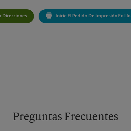
 Direcciones
Inicie El Pedido De Impresión En Lí
Get Directions For 1966 Tice Valley Blvd - Opens In New Tab
Preguntas Frecuentes