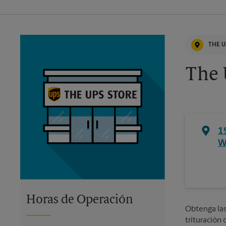
THE U
The 
1
W
Horas de Operación
Obtenga las 
trituración 