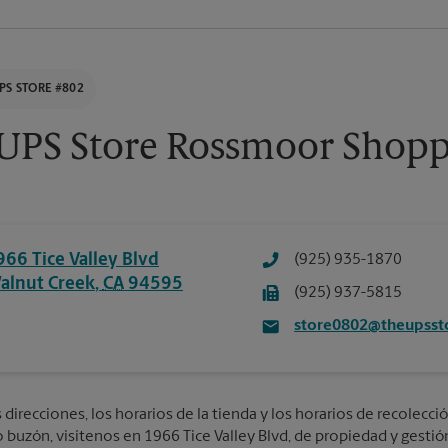
PS STORE #802
UPS Store Rossmoor Shopp
966 Tice Valley Blvd
(925) 935-1870
alnut Creek
,
CA
94595
(925) 937-5815
store0802@theupsst
direcciones, los horarios de la tienda y los horarios de recolecció
o buzón, visítenos en 1966 Tice Valley Blvd, de propiedad y gestión