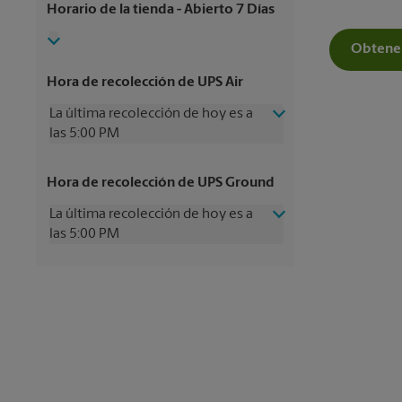
Horario de la tienda
- Abierto 7 Días
Obtener
Hora de recolección de UPS Air
La última recolección de hoy es a
las 5:00 PM
Miércoles
5:00 PM
Hora de recolección de UPS Ground
Jueves
5:00 PM
Viernes
5:00 PM
La última recolección de hoy es a
Sábado
4:00 PM
las 5:00 PM
Domingo
Sin Recolección
Lunes
5:00 PM
Miércoles
5:00 PM
Martes
5:00 PM
Jueves
5:00 PM
Viernes
5:00 PM
Sábado
4:00 PM
Domingo
Sin Recolección
Lunes
5:00 PM
Martes
5:00 PM