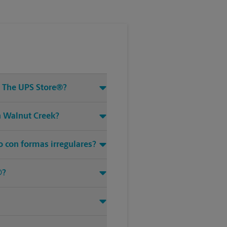
e The UPS Store®?
n Walnut Creek?
o con formas irregulares?
®?