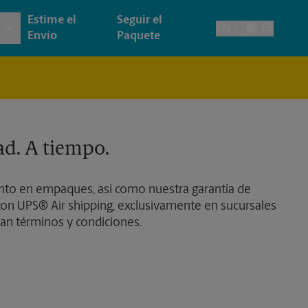
Estime el
Seguir el
EN
ES
Alternar el idiom
Envío
Paquete
 e Impresión Arquitectónica
y
Cuentas de la Casa
ía y Tarjetas
cción
Envío de Faxes y Escaneos
ad. A tiempo.
as, Carteles y Letreros
de Pasaporte
to en empaques, así como nuestra garantía de
esión de Pancartas
on UPS® Air shipping, exclusivamente en sucursales
an términos y condiciones.
esión de Carteles
esión de Letreros