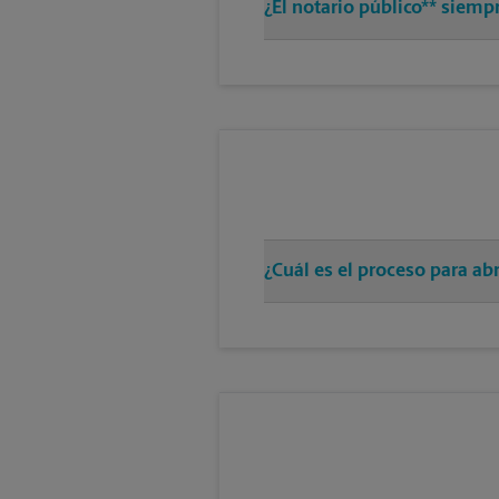
¿El notario público** siemp
¿Cuál es el proceso para ab