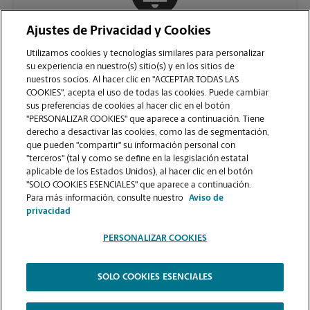
Ajustes de Privacidad y Cookies
COMUNÍQUESE CON NOSOTROS
Utilizamos cookies y tecnologías similares para personalizar
su experiencia en nuestro(s) sitio(s) y en los sitios de
nuestros socios. Al hacer clic en "ACCEPTAR TODAS LAS
COOKIES", acepta el uso de todas las cookies. Puede cambiar
sus preferencias de cookies al hacer clic en el botón
"PERSONALIZAR COOKIES" que aparece a continuación. Tiene
derecho a desactivar las cookies, como las de segmentación,
que pueden "compartir" su información personal con
"terceros" (tal y como se define en la lesgislación estatal
aplicable de los Estados Unidos), al hacer clic en el botón
"SOLO COOKIES ESENCIALES" que aparece a continuación.
VER LA PÁGINA DE LA TIENDA
Para más información, consulte nuestro
Aviso de
privacidad
PERSONALIZAR COOKIES
SOLO COOKIES ESENCIALES
Copyright © 1994-
2026
.
The UPS Store
|
Aviso de Privacidad
|
Términos de Uso del Sitio Web
|
Contraste Alto