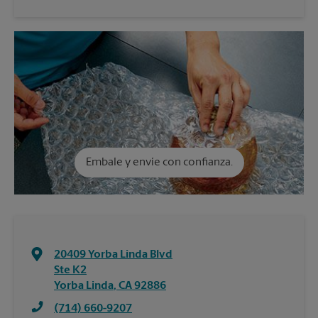
Embale y envíe con confianza.
20409 Yorba Linda Blvd
Ste K2
Yorba Linda
,
CA
92886
(714) 660-9207