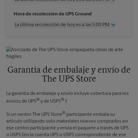
Miércoles
5:00 PM
Hora de recolección de UPS Ground
Jueves
5:00 PM
La última recolección de hoy es a las 5:00 PM
Viernes
5:00 PM
Sábado
3:00 PM
Miércoles
5:00 PM
Domingo
Sin Recolección
Jueves
5:00 PM
Lunes
5:00 PM
Viernes
5:00 PM
Martes
5:00 PM
Sábado
Sin Recolección
Domingo
Sin Recolección
Garantía de embalaje y envío de
Lunes
5:00 PM
The UPS Store
Martes
5:00 PM
La garantía de embalaje y envío incluye cobertura para los
®
®
envíos de UPS
y de USPS
.†
®
Si un centro The UPS Store
participante embala su
artículo utilizando solo materiales nuevos comprados en
ese centro participante y envía el paquete a través de UPS
o USPS (en la cuenta UPS o USPS correspondiente de ese