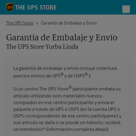
Skip to content
Return to Nav
Toggl
The UPS Store Yorba Linda
The UPS Store
Garantía de Embalaje y Envío
Garantía de Embalaje y Envío
The UPS Store
Yorba Linda
La garantía de embalaje y envío incluye cobertura
®
®
para los envíos de UPS
y de USPS
.†
®
Si un centro The UPS Store
participante embala su
artículo utilizando solo materiales nuevos
comprados en ese centro participante y envía el
paquete a través de UPS o USPS (en la cuenta UPS o
USPS correspondiente de ese centro participante) y
ese artículo se daña o se pierde en tránsito, recibirá
un reembolso* (información completa abajo)