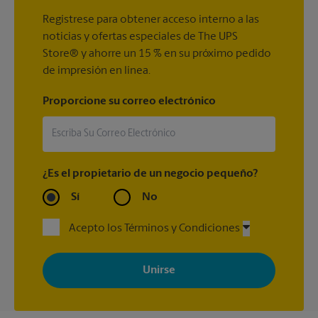
Regístrese para obtener acceso interno a las
noticias y ofertas especiales de The UPS
Store® y ahorre un 15 % en su próximo pedido
de impresión en línea.
Proporcione su correo electrónico
¿Es el propietario de un negocio pequeño?
Sí
No
Acepto los Términos y Condiciones
Al registrarse, acepta recibir correos electrónicos de The UPS
Store con noticias, ofertas especiales, promociones y mensajes
adaptados a sus intereses. Puede darse de baja en cualquier
momento. Para más información, consulte nuestra política de
privacidad. Los centros están bajo la titularidad y la gestión
independiente de franquiciados. Varias ofertas pueden estar