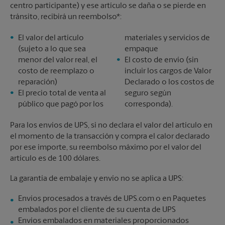
centro participante) y ese artículo se daña o se pierde en
tránsito, recibirá un reembolso*:
El valor del artículo
materiales y servicios de
(sujeto a lo que sea
empaque
menor del valor real, el
El costo de envío (sin
costo de reemplazo o
incluir los cargos de Valor
reparación)
Declarado o los costos de
El precio total de venta al
seguro según
público que pagó por los
corresponda).
Para los envíos de UPS, si no declara el valor del artículo en
el momento de la transacción y compra el calor declarado
por ese importe, su reembolso máximo por el valor del
artículo es de 100 dólares.
La garantía de embalaje y envío no se aplica a UPS:
Envíos procesados a través de UPS.com o en Paquetes
embalados por el cliente de su cuenta de UPS
Envíos embalados en materiales proporcionados