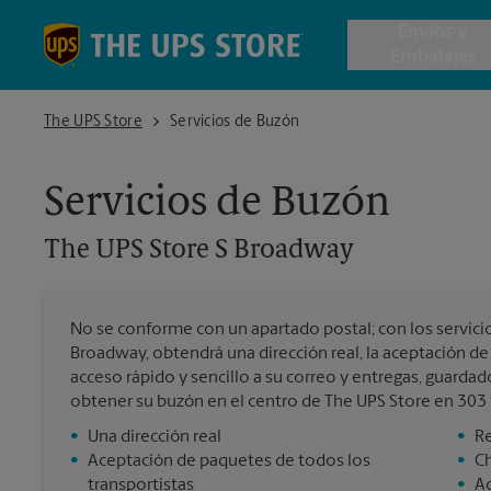
Skip to content
Return to Nav
Envios y
Embalajes
The UPS Store S Broadway
The UPS Store
Servicios de Buzón
Envío de 
Servicios de Buzón
Cajas de 
The UPS Store
S Broadway
Servicios 
No se conforme con un apartado postal; con los servici
Envío Inte
Broadway, obtendrá una dirección real, la aceptación de
acceso rápido y sencillo a su correo y entregas, guardad
obtener su buzón en el centro de The UPS Store en 303
•
Una dirección real
•
Re
Todos los
•
Aceptación de paquetes de todos los
•
C
transportistas
•
Ac