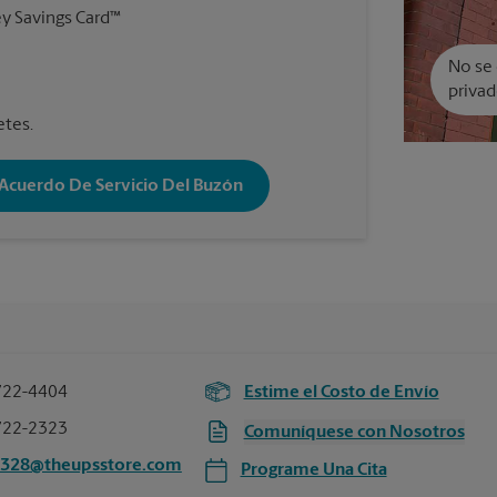
y Savings Card™
No se 
privad
etes.
 Acuerdo De Servicio Del Buzón
722-4404
Estime el Costo de Envío
722-2323
Comuníquese con Nosotros
2328@theupsstore.com
Programe Una Cita