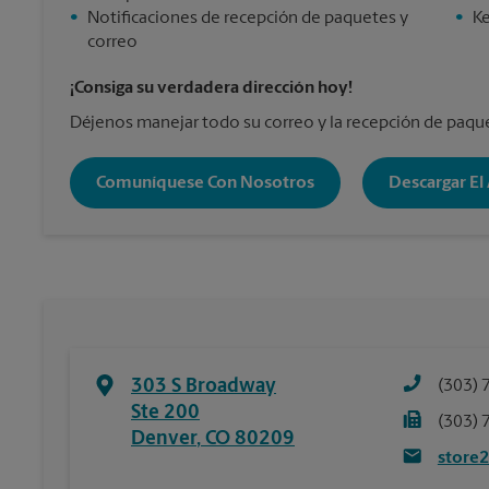
•
Notificaciones de recepción de paquetes y
•
Ke
correo
¡Consiga su verdadera dirección hoy!
Déjenos manejar todo su correo y la recepción de paqu
Comuníquese Con Nosotros
Descargar El
303 S Broadway
(303) 
Ste 200
(303) 
Denver
,
CO
80209
store