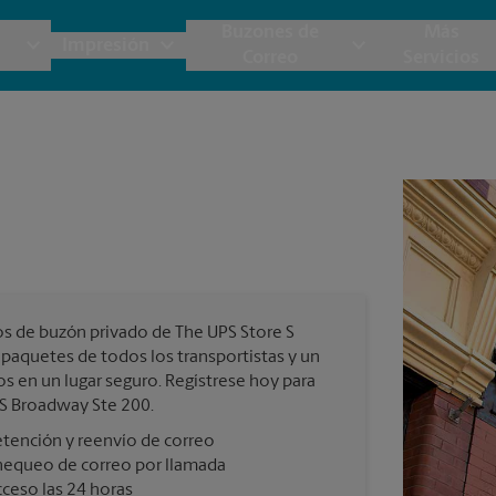
Buzones de
Más
Impresión
Correo
Servicios
UPS
Copias y Documentos
Envío de Carga
Servicios de Buzón
Planos
Notar
Embalaje y Envío
Materiales de Marketing
Cajas y Suministros de Mudanza
Papeler
Destru
Correo Directo
Postales
Estime el Costo de Envío
Pancart
Fotos 
Folletos
Impr
os de buzón privado de The UPS Store S
Tarjetas Postales
rnacional
Garantía de Embalaje y Envío
 paquetes de todos los transportistas y un
Impr
os en un lugar seguro. Regístrese hoy para
Tarjetas Comerciales
 S Broadway Ste 200.
Impr
tención y reenvío de correo
 Servicios de Envío y Embalaje
hequeo de correo por llamada
Todos los Servicios de Impresión
ceso las 24 horas