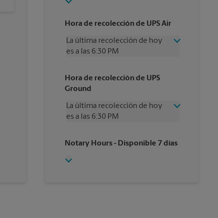
Hora de recolección de UPS Air
La última recolección de hoy
es a las 6:30 PM
Miércoles
6:30 PM
Hora de recolección de UPS
Jueves
6:30 PM
Ground
Viernes
6:30 PM
Sábado
3:00 PM
La última recolección de hoy
Domingo
Sin Recolección
es a las 6:30 PM
Lunes
6:30 PM
Martes
6:30 PM
Miércoles
6:30 PM
Notary Hours
- Disponible 7 días
Jueves
6:30 PM
Viernes
6:30 PM
Sábado
Sin Recolección
Domingo
Sin Recolección
Lunes
6:30 PM
Martes
6:30 PM