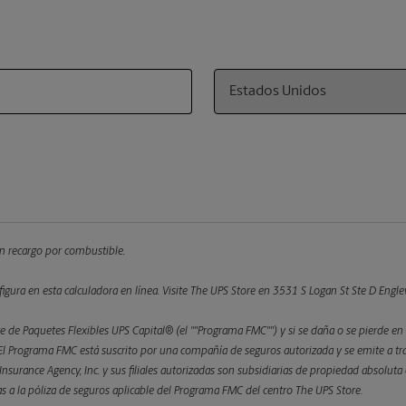
Country
 un recargo por combustible.
figura en esta calculadora en línea.
Visite The UPS Store en 3531 S Logan St Ste D Englew
 de Paquetes Flexibles UPS Capital® (el ""Programa FMC"") y si se daña o se pierde en 
 Programa FMC está suscrito por una compañía de seguros autorizada y se emite a trav
l Insurance Agency, Inc. y sus filiales autorizadas son subsidiarias de propiedad absolu
etas a la póliza de seguros aplicable del Programa FMC del centro The UPS Store.