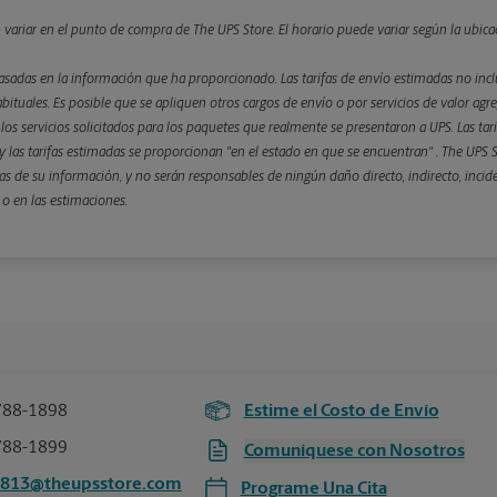
n variar en el punto de compra de The UPS Store. El horario puede variar según la ubica
asadas en la información que ha proporcionado. Las tarifas de envío estimadas no inclu
bituales. Es posible que se apliquen otros cargos de envío o por servicios de valor agre
 y los servicios solicitados para los paquetes que realmente se presentaron a UPS. Las ta
 las tarifas estimadas se proporcionan "en el estado en que se encuentran" . The UPS St
s de su información, y no serán responsables de ningún daño directo, indirecto, incid
 o en las estimaciones.
788-1898
Estime el Costo de Envío
788-1899
Comuníquese con Nosotros
1813@theupsstore.com
Programe Una Cita