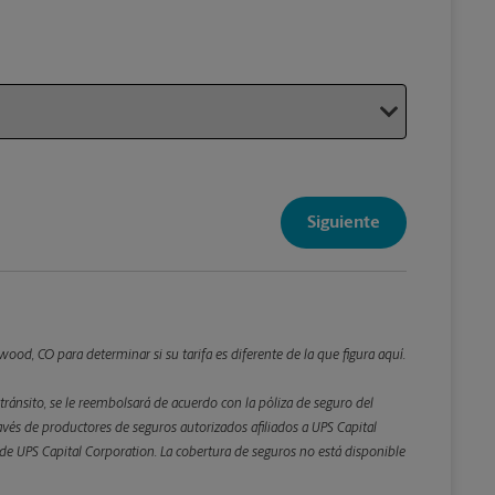
Su paque
Siguiente
Detalles d
*Campo Re
Redondee lo
ood, CO para determinar si su tarifa es diferente de la que figura aquí.
tránsito, se le reembolsará de acuerdo con la póliza de seguro del
Peso
és de productores de seguros autorizados afiliados a UPS Capital
ta de UPS Capital Corporation. La cobertura de seguros no está disponible
Atrás