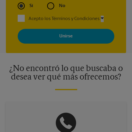
Sí
No
Acepto los Términos y Condiciones
Al registrarse, acepta recibir correos electrónicos de The UPS
Store con noticias, ofertas especiales, promociones y mensajes
adaptados a sus intereses. Puede darse de baja en cualquier
momento. Para más información, consulte nuestra política de
privacidad. Los centros están bajo la titularidad y la gestión
independiente de franquiciados. Varias ofertas pueden estar
disponibles solo en algunos centros participantes. Para más
información, contacte al centro The UPS Store en su ciudad.
¿No encontró lo que buscaba o
desea ver qué más ofrecemos?