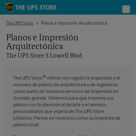
Skip to content
Return to Nav
Toggl
The UPS Store S Lowell Blvd
The UPS Store
Planos e Impresión Arquitectónica
Planos e Impresión
Arquitectónica
The UPS Store
S Lowell Blvd
®
The UPS Store
ofrece con orgullo la impresión y el
escaneo de planos de arquitectura y de ingeniería
como parte de nuestros servicios de impresión en
formato grande. Visítenos para que imprima sus
planos con la atención al detalle y el servicio
personalizado que espera de The UPS Store
Littleton. Piense en nosotros como su imprenta de
planos local.