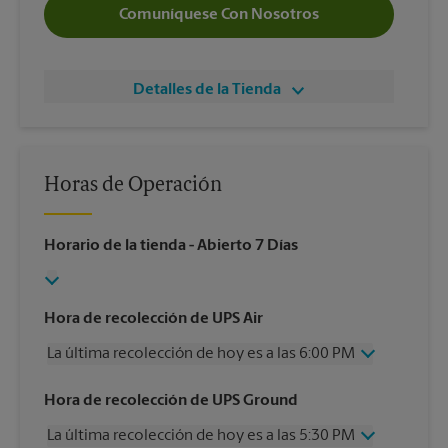
Comuníquese Con Nosotros
Detalles de la Tienda
Horas de Operación
Horario de la tienda
- Abierto 7 Días
Hora de recolección de UPS Air
La última recolección de hoy es a las 6:00 PM
Miércoles
6:00 PM
Hora de recolección de UPS Ground
Jueves
6:00 PM
La última recolección de hoy es a las 5:30 PM
Viernes
6:00 PM