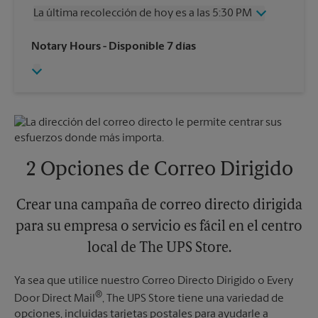
Jueves
5:30 PM
La última recolección de hoy es a las 5:30 PM
Viernes
5:30 PM
Sábado
Sin Recolección
Miércoles
5:30 PM
Notary Hours
- Disponible 7 días
Domingo
Sin Recolección
Jueves
5:30 PM
Lunes
5:30 PM
Viernes
5:30 PM
Martes
5:30 PM
Sábado
Sin Recolección
Domingo
Sin Recolección
Lunes
5:30 PM
Martes
5:30 PM
2 Opciones de Correo Dirigido
Crear una campaña de correo directo dirigida
para su empresa o servicio es fácil en el centro
local de The UPS Store.
Ya sea que utilice nuestro Correo Directo Dirigido o Every
®
Door Direct Mail
, The UPS Store tiene una variedad de
opciones, incluidas tarjetas postales para ayudarle a