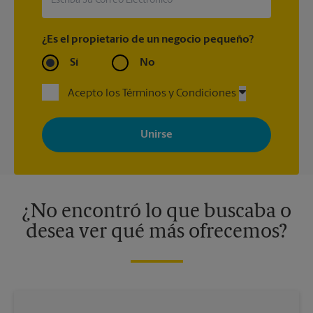
¿Es el propietario de un negocio pequeño?
Sí
No
Acepto los Términos y Condiciones
Al registrarse, acepta recibir correos electrónicos de The UPS
Store con noticias, ofertas especiales, promociones y mensajes
adaptados a sus intereses. Puede darse de baja en cualquier
momento. Para más información, consulte nuestra política de
privacidad. Los centros están bajo la titularidad y la gestión
independiente de franquiciados. Varias ofertas pueden estar
disponibles solo en algunos centros participantes. Para más
información, contacte al centro The UPS Store en su ciudad.
¿No encontró lo que buscaba o
desea ver qué más ofrecemos?