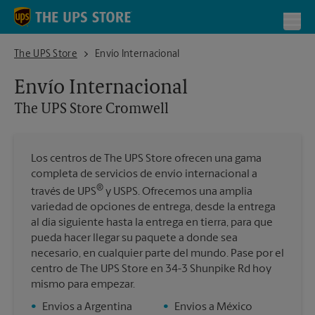
Skip to content
Return to Nav
Toggl
The UPS Store Cromwell
The UPS Store
Envío Internacional
Envío Internacional
The UPS Store
Cromwell
Los centros de The UPS Store ofrecen una gama
completa de servicios de envío internacional a
®
través de UPS
y USPS. Ofrecemos una amplia
variedad de opciones de entrega, desde la entrega
al día siguiente hasta la entrega en tierra, para que
pueda hacer llegar su paquete a donde sea
necesario, en cualquier parte del mundo. Pase por el
centro de The UPS Store en 34-3 Shunpike Rd hoy
mismo para empezar.
•
Envios a Argentina
•
Envios a México