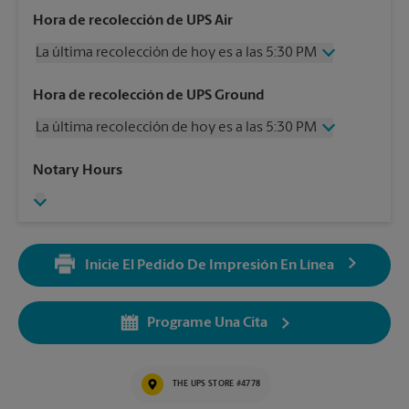
Hora de recolección de UPS Air
La última recolección de hoy es a las 5:30 PM
Miércoles
5:30 PM
Hora de recolección de UPS Ground
Jueves
5:30 PM
La última recolección de hoy es a las 5:30 PM
Viernes
5:30 PM
Sábado
12:00 PM
Miércoles
5:30 PM
Notary Hours
Domingo
Sin Recolección
Jueves
5:30 PM
Lunes
5:30 PM
Viernes
5:30 PM
Martes
5:30 PM
Sábado
Sin Recolección
Domingo
Sin Recolección
Inicie El Pedido De Impresión En Línea
Lunes
5:30 PM
Martes
5:30 PM
Programe Una Cita
THE UPS STORE #4778