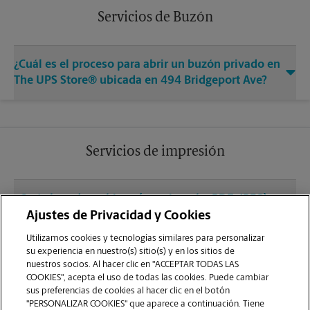
Servicios de Buzón
¿Cuál es el proceso para abrir un buzón privado en
The UPS Store® ubicada en 494 Bridgeport Ave?
Servicios de impresión
¿Qué clase de archivos (por ejemplo, PDF, JPEG)
debo usar para enviar a imprimir documentos en
Ajustes de Privacidad y Cookies
la sucursal de Shelton?
Utilizamos cookies y tecnologías similares para personalizar
su experiencia en nuestro(s) sitio(s) y en los sitios de
nuestros socios. Al hacer clic en "ACCEPTAR TODAS LAS
¿Puedo terminar un trabajo de impresión
COOKIES", acepta el uso de todas las cookies. Puede cambiar
(laminado, encuadernado o engrapado) en la
sus preferencias de cookies al hacer clic en el botón
sucursal ubicada en 494 Bridgeport Ave?
"PERSONALIZAR COOKIES" que aparece a continuación. Tiene