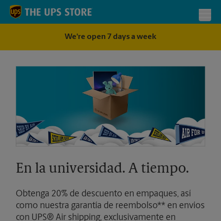
Skip to content
Return to Nav
Toggl
We're open 7 days a week
En la universidad. A tiempo.
Obtenga 20% de descuento en empaques, así
como nuestra garantía de reembolso** en envíos
con UPS® Air shipping, exclusivamente en