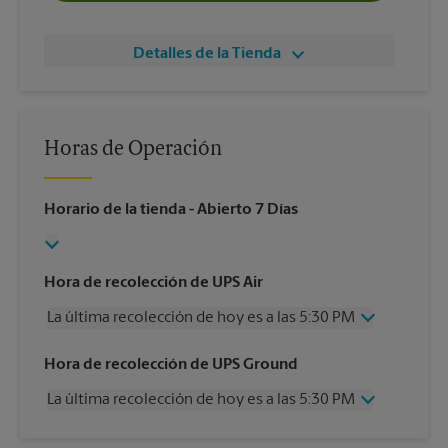
Detalles de la Tienda
Horas de Operación
Horario de la tienda
- Abierto 7 Días
Hora de recolección de UPS Air
La última recolección de hoy es a las 5:30 PM
Miércoles
5:30 PM
Hora de recolección de UPS Ground
Jueves
5:30 PM
La última recolección de hoy es a las 5:30 PM
Viernes
5:30 PM
Sábado
4:00 PM
Miércoles
5:30 PM