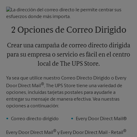
Domingo
Sin Recolección
Jueves
5:30 PM
Lunes
5:30 PM
Viernes
5:30 PM
Martes
5:30 PM
Sábado
4:00 PM
Domingo
Sin Recolección
2 Opciones de Correo Dirigido
Lunes
5:30 PM
Martes
5:30 PM
Crear una campaña de correo directo dirigida
para su empresa o servicio es fácil en el centro
local de The UPS Store.
Ya sea que utilice nuestro Correo Directo Dirigido o Every
®
Door Direct Mail
, The UPS Store tiene una variedad de
opciones, incluidas tarjetas postales para ayudarle a
entregar su mensaje de manera efectiva. Vea nuestras
opciones a continuación:
Correo directo dirigido
Every Door Direct Mail®
®
®
Every Door Direct Mail
y Every Door Direct Mail - Retail