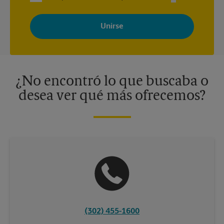
Al registrarse, acepta recibir correos electrónicos de The UPS
Store con noticias, ofertas especiales, promociones y mensajes
adaptados a sus intereses. Puede darse de baja en cualquier
momento. Para más información, consulte nuestra política de
privacidad. Los centros están bajo la titularidad y la gestión
independiente de franquiciados. Varias ofertas pueden estar
disponibles solo en algunos centros participantes. Para más
información, contacte al centro The UPS Store en su ciudad.
¿No encontró lo que buscaba o
desea ver qué más ofrecemos?
(302) 455-1600