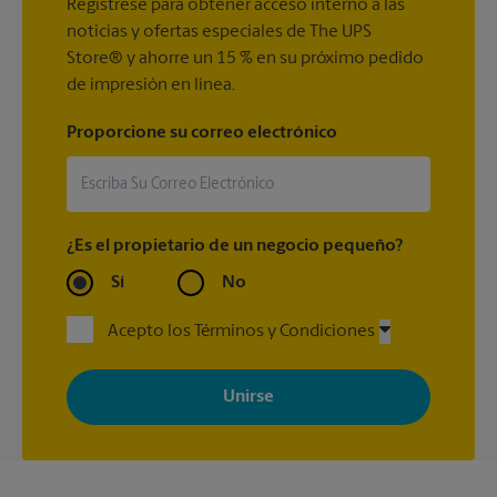
Regístrese para obtener acceso interno a las
noticias y ofertas especiales de The UPS
Store® y ahorre un 15 % en su próximo pedido
de impresión en línea.
Proporcione su correo electrónico
¿Es el propietario de un negocio pequeño?
Sí
No
Acepto los Términos y Condiciones
Al registrarse, acepta recibir correos electrónicos de The UPS
Store con noticias, ofertas especiales, promociones y mensajes
adaptados a sus intereses. Puede darse de baja en cualquier
momento. Para más información, consulte nuestra política de
privacidad. Los centros están bajo la titularidad y la gestión
independiente de franquiciados. Varias ofertas pueden estar
disponibles solo en algunos centros participantes. Para más
información, contacte al centro The UPS Store en su ciudad.