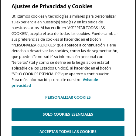
Ajustes de Privacidad y Cookies
COMUNÍQUESE CON NOSOTROS
Utilizamos cookies y tecnologías similares para personalizar
su experiencia en nuestro(s) sitio(s) y en los sitios de
nuestros socios. Al hacer clic en "ACCEPTAR TODAS LAS
COOKIES", acepta el uso de todas las cookies. Puede cambiar
sus preferencias de cookies al hacer clic en el botón
"PERSONALIZAR COOKIES" que aparece a continuación. Tiene
derecho a desactivar las cookies, como las de segmentación,
que pueden "compartir" su información personal con
"terceros" (tal y como se define en la lesgislación estatal
aplicable de los Estados Unidos), al hacer clic en el botón
"SOLO COOKIES ESENCIALES" que aparece a continuación.
VER LA PÁGINA DE LA TIENDA
Para más información, consulte nuestro
Aviso de
privacidad
PERSONALIZAR COOKIES
SOLO COOKIES ESENCIALES
Copyright © 1994-
2026
.
The UPS Store
|
Aviso de Privacidad
|
Términos de Uso del Sitio Web
|
Contraste Alto
ACCEPTAR TODAS LAS COOKIES
PERSONALIZAR COOKIES