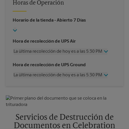
Horas de Operación
Horario de la tienda
- Abierto 7 Días
Hora de recolección de UPS Air
La última recolección de hoy es a las 5:30 PM
Miércoles
5:30 PM
Hora de recolección de UPS Ground
Jueves
5:30 PM
La última recolección de hoy es a las 5:30 PM
Viernes
5:30 PM
Sábado
1:00 PM
Miércoles
5:30 PM
Domingo
Sin Recolección
Jueves
5:30 PM
Lunes
5:30 PM
Viernes
5:30 PM
Martes
5:30 PM
Sábado
Sin Recolección
Domingo
Sin Recolección
Servicios de Destrucción de
Lunes
5:30 PM
Documentos en Celebration
Martes
5:30 PM