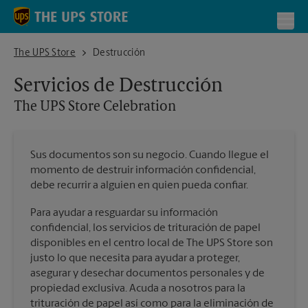
Skip to content
Return to Nav
Toggl
The UPS Store Celebration
The UPS Store
Destrucción
Servicios de Destrucción
The UPS Store
Celebration
Sus documentos son su negocio. Cuando llegue el
momento de destruir información confidencial,
debe recurrir a alguien en quien pueda confiar.
Para ayudar a resguardar su información
confidencial, los servicios de trituración de papel
disponibles en el centro local de The UPS Store son
justo lo que necesita para ayudar a proteger,
asegurar y desechar documentos personales y de
propiedad exclusiva. Acuda a nosotros para la
trituración de papel así como para la eliminación de