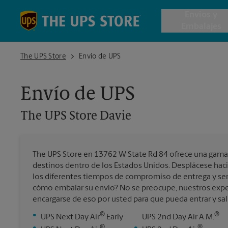
Skip to content
Return to Nav
Envios y
Embalajes
The UPS Store Davie
The UPS Store
Envío de UPS
Envío de 
Envío de UPS
Cajas de 
The UPS Store
Davie
Servicios 
The UPS Store en 13762 W State Rd 84 ofrece una gama
Envío Inte
destinos dentro de los Estados Unidos. Desplácese haci
los diferentes tiempos de compromiso de entrega y ser
cómo embalar su envío? No se preocupe, nuestros expe
encargarse de eso por usted para que pueda entrar y sal
Todos los
®
®
•
UPS Next Day Air
Early
UPS 2nd Day Air A.M.
®
®