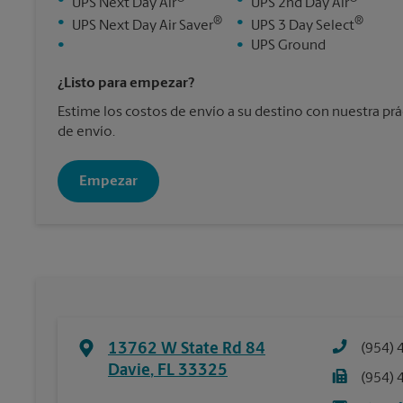
•
•
UPS Next Day Air
UPS 2nd Day Air
®
®
•
•
UPS Next Day Air Saver
UPS 3 Day Select
•
•
UPS Ground
¿Listo para empezar?
Estime los costos de envío a su destino con nuestra pr
de envío.
Empezar
13762 W State Rd 84
(954) 
Davie
,
FL
33325
(954) 