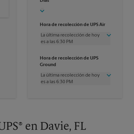
Días
Hora de recolección de UPS Air
La última recolección de hoy
es a las 6:30 PM
Miércoles
6:30 PM
Hora de recolección de UPS
Jueves
6:30 PM
Ground
Viernes
6:30 PM
Sábado
2:00 PM
La última recolección de hoy
Domingo
Sin Recolección
es a las 6:30 PM
Lunes
6:30 PM
Martes
6:30 PM
Miércoles
6:30 PM
Jueves
6:30 PM
Viernes
6:30 PM
Sábado
Sin Recolección
Domingo
Sin Recolección
UPS® en Davie, FL
Lunes
6:30 PM