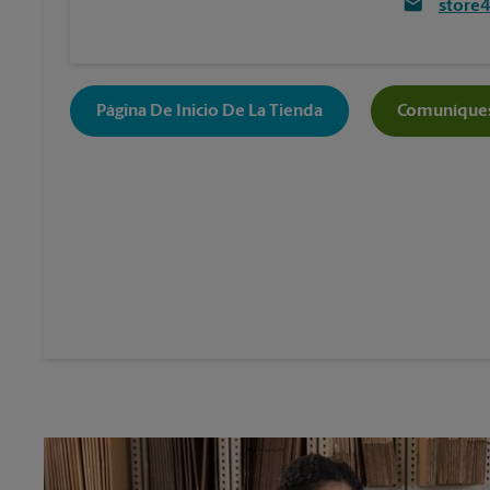
store
Página De Inicio De La Tienda
Comuníques