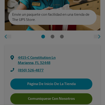
Envíe un paquete con facilidad en una tienda de
The UPS Store.
4415-C Constitution Ln
Marianna
,
FL
32448
(850) 526-4877
Página De Inicio De La Tienda
Comuníquese Con Nosotros