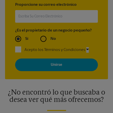
Proporcione su correo electrónico
¿Es el propietario de un negocio pequeño?
Sí
No
Acepto los Términos y Condiciones
Al registrarse, acepta recibir correos electrónicos de The UPS
Store con noticias, ofertas especiales, promociones y mensajes
adaptados a sus intereses. Puede darse de baja en cualquier
momento. Para más información, consulte nuestra política de
privacidad. Los centros están bajo la titularidad y la gestión
independiente de franquiciados. Varias ofertas pueden estar
disponibles solo en algunos centros participantes. Para más
información, contacte al centro The UPS Store en su ciudad.
¿No encontró lo que buscaba o
desea ver qué más ofrecemos?