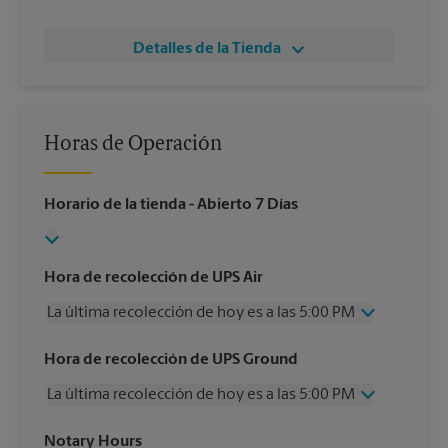
Detalles de la Tienda
Horas de Operación
Horario de la tienda
- Abierto 7 Días
Hora de recolección de UPS Air
La última recolección de hoy es a las 5:00 PM
Miércoles
5:00 PM
Hora de recolección de UPS Ground
Jueves
5:00 PM
La última recolección de hoy es a las 5:00 PM
Viernes
5:00 PM
Sábado
Sin Recolección
Miércoles
5:00 PM
Notary Hours
Domingo
Sin Recolección