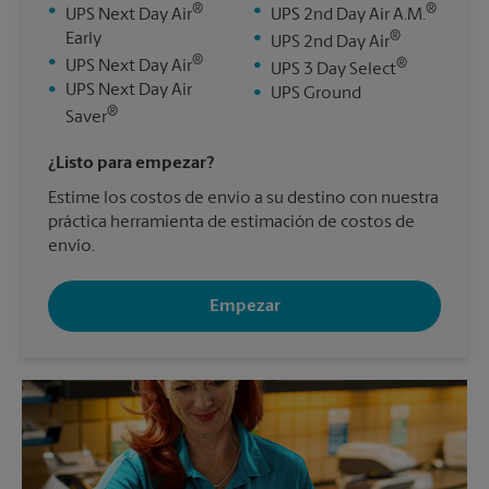
®
®
•
•
UPS Next Day Air
UPS 2nd Day Air A.M.
®
Early
•
UPS 2nd Day Air
®
•
®
UPS Next Day Air
•
UPS 3 Day Select
•
UPS Next Day Air
•
UPS Ground
®
Saver
¿Listo para empezar?
Estime los costos de envío a su destino con nuestra
práctica herramienta de estimación de costos de
envío.
Empezar