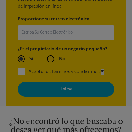
de impresión en línea.
Proporcione su correo electrónico
¿Es el propietario de un negocio pequeño?
Sí
No
Acepto los Términos y Condiciones
Al registrarse, acepta recibir correos electrónicos de The UPS
Store con noticias, ofertas especiales, promociones y mensajes
adaptados a sus intereses. Puede darse de baja en cualquier
momento. Para más información, consulte nuestra política de
privacidad. Los centros están bajo la titularidad y la gestión
independiente de franquiciados. Varias ofertas pueden estar
disponibles solo en algunos centros participantes. Para más
información, contacte al centro The UPS Store en su ciudad.
¿No encontró lo que buscaba o
desea ver qué más ofrecemos?