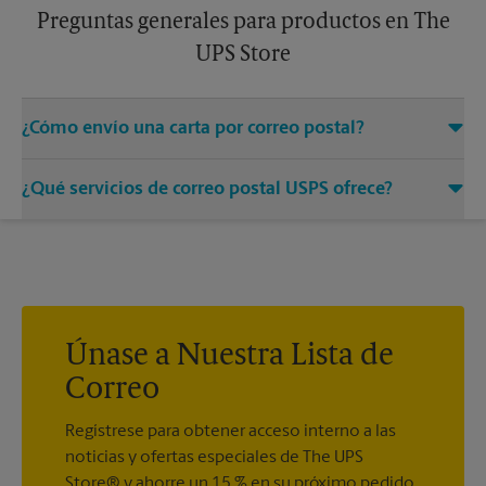
Preguntas generales para productos en The
UPS Store
¿Cómo envío una carta por correo postal?
Solo entregue su sobre con el franqueo adecuado a un
¿Qué servicios de correo postal USPS ofrece?
asociado en este centro de The UPS Store y permítanos
encargarnos del resto.
®
Ofrecemos correo medido, sellos postales, Priority Mail
,
®
®
Priority Mail Express
, First-Class Mail
, Every Door Direct
®
®
®
Mail
, Every Door Direct Mail - Retail
, Media Mail
, Entrega
®
del correo postal del ejército, Parcel Select
, Global Express
®
®
Guaranteed
, Priority Mail Express International
, Priority
Únase a Nuestra Lista de
®
®
®
Mail International
, First-Class Mail
International
, USPS
Correo
®
Tracking
(incluido con la mayoría de los servicios de
®
paquetes), Certified Mail
y acuse de recibo.
Regístrese para obtener acceso interno a las
noticias y ofertas especiales de The UPS
Store® y ahorre un 15 % en su próximo pedido