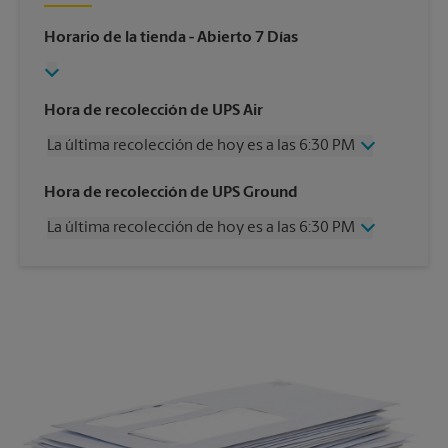
Horario de la tienda
- Abierto 7 Días
Hora de recolección de UPS Air
La última recolección de hoy es a las 6:30 PM
Miércoles
6:30 PM
Hora de recolección de UPS Ground
Jueves
6:30 PM
La última recolección de hoy es a las 6:30 PM
Viernes
6:30 PM
Sábado
2:00 PM
Miércoles
6:30 PM
Domingo
Sin Recolección
Jueves
6:30 PM
Lunes
6:30 PM
Viernes
6:30 PM
Martes
6:30 PM
Sábado
Sin Recolección
Domingo
Sin Recolección
Lunes
6:30 PM
Martes
6:30 PM