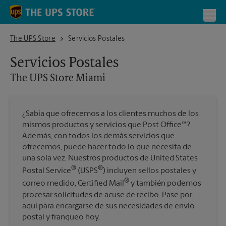
Skip to content
Return to Nav
Toggl
The UPS Store Miami
The UPS Store
Servicios Postales
Servicios Postales
The UPS Store
Miami
¿Sabía que ofrecemos a los clientes muchos de los
mismos productos y servicios que Post Office™?
Además, con todos los demás servicios que
ofrecemos, puede hacer todo lo que necesita de
una sola vez. Nuestros productos de United States
®
®
Postal Service
(USPS
) incluyen sellos postales y
®
correo medido, Certified Mail
y también podemos
procesar solicitudes de acuse de recibo. Pase por
aquí para encargarse de sus necesidades de envío
postal y franqueo hoy.