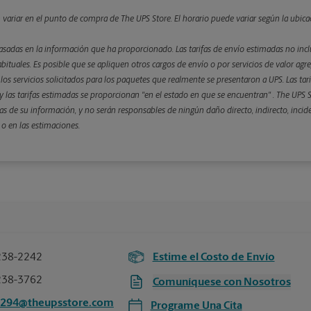
n variar en el punto de compra de The UPS Store. El horario puede variar según la ubica
asadas en la información que ha proporcionado. Las tarifas de envío estimadas no inclu
bituales. Es posible que se apliquen otros cargos de envío o por servicios de valor agre
 y los servicios solicitados para los paquetes que realmente se presentaron a UPS. Las ta
 las tarifas estimadas se proporcionan "en el estado en que se encuentran" . The UPS St
s de su información, y no serán responsables de ningún daño directo, indirecto, incid
 o en las estimaciones.
238-2242
Estime el Costo de Envío
238-3762
Comuníquese con Nosotros
2294@theupsstore.com
Programe Una Cita