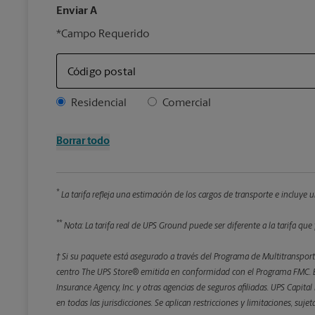
Enviar A
*Campo Requerido
Código postal
Address Type
Residencial
Comercial
Borrar todo
*
La tarifa refleja una estimación de los cargos de transporte e incluye
**
Nota: La tarifa real de UPS Ground puede ser diferente a la tarifa que 
† Si su paquete está asegurado a través del Programa de Multitransporte
centro The UPS Store® emitida en conformidad con el Programa FMC. El
Insurance Agency, Inc. y otras agencias de seguros afiliadas. UPS Capita
en todas las jurisdicciones. Se aplican restricciones y limitaciones, suj