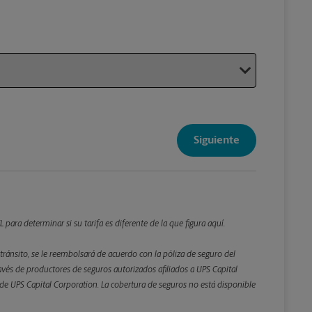
Su paque
Siguiente
Detalles d
*Campo Re
Redondee lo
para determinar si su tarifa es diferente de la que figura aquí.
tránsito, se le reembolsará de acuerdo con la póliza de seguro del
Peso
és de productores de seguros autorizados afiliados a UPS Capital
ta de UPS Capital Corporation. La cobertura de seguros no está disponible
Atrás