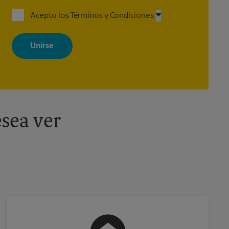
Acepto los Términos y Condiciones
Al registrarse, acepta recibir correos electrónicos de The UPS Store
con noticias, ofertas especiales, promociones y mensajes
adaptados a sus intereses. Puede darse de baja en cualquier
momento. Para más información, consulte nuestra política de
privacidad. Los centros están bajo la titularidad y la gestión
independiente de franquiciados. Varias ofertas pueden estar
disponibles solo en algunos centros participantes. Para más
información, contacte al centro The UPS Store en su ciudad.
sea ver