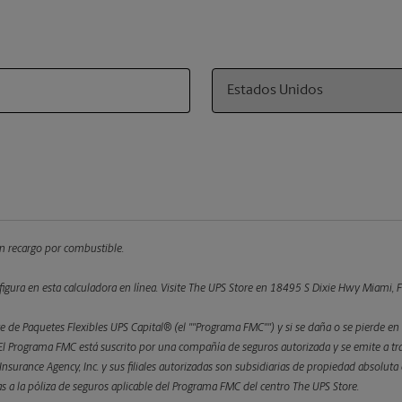
Country
 un recargo por combustible.
figura en esta calculadora en línea.
Visite The UPS Store en 18495 S Dixie Hwy Miami, FL 
 de Paquetes Flexibles UPS Capital® (el ""Programa FMC"") y si se daña o se pierde en 
 Programa FMC está suscrito por una compañía de seguros autorizada y se emite a trav
l Insurance Agency, Inc. y sus filiales autorizadas son subsidiarias de propiedad absolu
etas a la póliza de seguros aplicable del Programa FMC del centro The UPS Store.