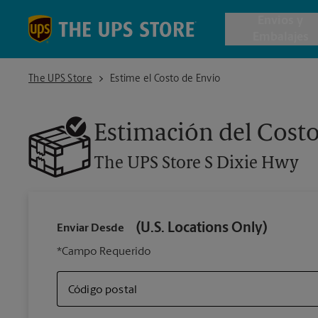
Skip to content
Return to Nav
Envios y
Embalajes
The UPS Store S Dixie Hwy
The UPS Store
Estime el Costo de Envío
Envío de 
Estimación del Costo
Cajas de 
The UPS Store
S Dixie Hwy
Servicios 
Envío Inte
(U.S. Locations Only)
Enviar Desde
*Campo Requerido
Todos los
Código postal