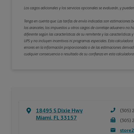
Los cargos adicionales y los servicios opcionales se evaluarán, y puede
Tenga en cuenta que: Las tarifas de envío indicadas son estimaciones b
los aranceles, los impuestos u otros cargos de corretaje aduanero no ha
diferente según las características de su remitente y las características
UPS y no incluyen incentivos ni programas especiales. Esta calculadora y
errores en la información proporcionada o de las estimaciones derivada
cualquier consecuencia o resultado de su confianza en esta calculadora
18495 S Dixie Hwy
(305) 
Miami
,
FL
33157
(305) 
store