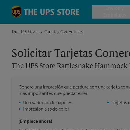
Skip to content
Return to Nav
Envios y
Embalajes
The UPS Store Rattlesnake Hammock Rd
The UPS Store
Tarjetas Comerciales
Envío de 
Solicitar Tarjetas Comer
Cajas de 
The UPS Store
Rattlesnake Hammock
Servicios 
Genere una impresión que perdure con una tarjeta come
Envío Inte
más importantes que pueda tener.
•
Una variedad de papeles
•
Tarjetas 
•
Impresión a todo color
Todos los
¡Empiece ahora!