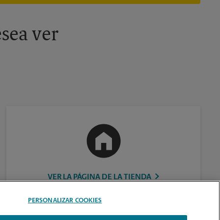
información, contacte al centro The UPS Store en su ciudad.
sea ver
VER LA PÁGINA DE LA TIENDA
PERSONALIZAR COOKIES