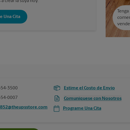
a crear la suya hoy.
Tenga 
e Una Cita
comer
vende
354-3500
Estime el Costo de Envío
354-0007
Comuníquese con Nosotros
4852@theupsstore.com
Programe Una Cita