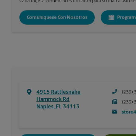
Cada tarjeta comercial es un cartel para su marca. Vamos 
Comuníquese Con Nosotros
Program
4915 Rattlesnake
(239) 
Hammock Rd
(239) 
Naples
,
FL
34113
store