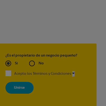
¿Es el propietario de un negocio pequeño?
Sí
No
Acepto los Términos y Condiciones
Al registrarse, acepta recibir correos electrónicos de The UPS Store
con noticias, ofertas especiales, promociones y mensajes
adaptados a sus intereses. Puede darse de baja en cualquier
momento. Para más información, consulte nuestra política de
privacidad. Los centros están bajo la titularidad y la gestión
independiente de franquiciados. Varias ofertas pueden estar
disponibles solo en algunos centros participantes. Para más