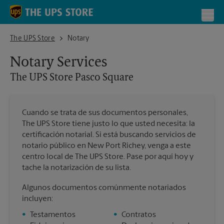
Skip to content
Return to Nav
Toggl
The UPS Store Pasco Square
The UPS Store
Notary
Notary Services
The UPS Store
Pasco Square
Cuando se trata de sus documentos personales,
The UPS Store tiene justo lo que usted necesita: la
certificación notarial. Si está buscando servicios de
notario público en New Port Richey, venga a este
centro local de The UPS Store. Pase por aquí hoy y
tache la notarización de su lista.
Algunos documentos comúnmente notariados
incluyen:
•
Testamentos
•
Contratos