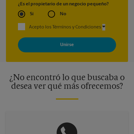
¿Es el propietario de un negocio pequeño?
Sí
No
Acepto los Términos y Condiciones
Al registrarse, acepta recibir correos electrónicos de The UPS
Store con noticias, ofertas especiales, promociones y mensajes
adaptados a sus intereses. Puede darse de baja en cualquier
momento. Para más información, consulte nuestra política de
privacidad. Los centros están bajo la titularidad y la gestión
independiente de franquiciados. Varias ofertas pueden estar
disponibles solo en algunos centros participantes. Para más
información, contacte al centro The UPS Store en su ciudad.
¿No encontró lo que buscaba o
desea ver qué más ofrecemos?