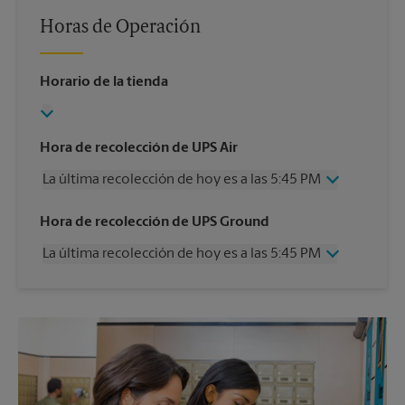
Horas de Operación
Horario de la tienda
Hora de recolección de UPS Air
La última recolección de hoy es a las 5:45 PM
Miércoles
5:45 PM
Hora de recolección de UPS Ground
Jueves
5:45 PM
La última recolección de hoy es a las 5:45 PM
Viernes
5:45 PM
Sábado
12:00 PM
Miércoles
5:45 PM
Domingo
Sin Recolección
Jueves
5:45 PM
Lunes
5:45 PM
Viernes
5:45 PM
Martes
5:45 PM
Sábado
Sin Recolección
Domingo
Sin Recolección
Lunes
5:45 PM