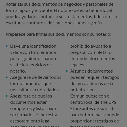
notarizar sus documentos de negocios y personales de
forma rápida y eficiente. El notario de esta tienda local
puede ayudarlo a notarizar sus testamentos, fideicomisos,
escrituras, contratos, declaraciones juradas y más.
Prepárese para firmar sus documentos con su notario:
Lleve una identificación
prohibido ayudarlo a
válida con foto emitida
preparar completar o
por el gobierno cuando
entender documentos
visite los servicios de
legales.
notario.
Algunos documentos
Asegúrese de llevar todos
pueden requerir testigos
los documentos que
de firma además de la
necesitan ser notariados.
notarización.
Asegúrese de que los
Comuníquese con el
documentos estén
centro local de The UPS
completos y listos para
Store antes de su visita
ser firmados. Si necesita
para determinar si puede
asesoramiento legal
proporcionar testigos de