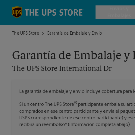
Skip to content
Return to Nav
Envios y
Embalajes
The UPS Store International Dr
The UPS Store
Garantía de Embalaje y Envío
Envío de 
Garantía de Embalaje y
Cajas de 
The UPS Store
International Dr
Servicios 
La garantía de embalaje y envío incluye cobertura para 
Envío Inte
®
Si un centro The UPS Store
participante embala su artí
comprados en ese centro participante y envía el paquet
USPS correspondiente de ese centro participante) y ese a
Todos los
recibirá un reembolso* (información completa abajo)