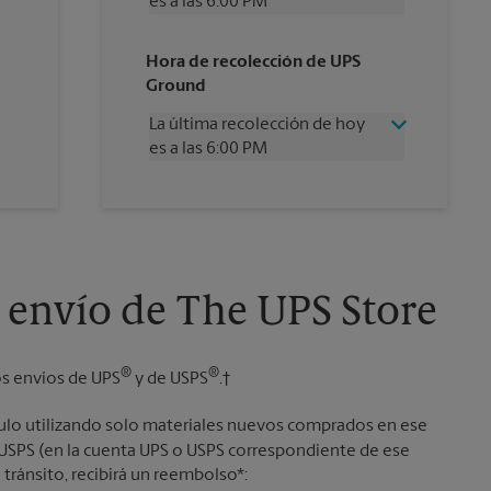
es a las 6:00 PM
Miércoles
6:00 PM
Hora de recolección de UPS
Jueves
6:00 PM
Ground
Viernes
6:00 PM
Sábado
2:00 PM
La última recolección de hoy
Domingo
Sin Recolección
es a las 6:00 PM
Lunes
6:00 PM
Martes
6:00 PM
Miércoles
6:00 PM
Jueves
6:00 PM
Viernes
6:00 PM
Sábado
Sin Recolección
Domingo
Sin Recolección
 envío de The UPS Store
Lunes
6:00 PM
Martes
6:00 PM
®
®
os envíos de UPS
y de USPS
.†
culo utilizando solo materiales nuevos comprados en ese
o USPS (en la cuenta UPS o USPS correspondiente de ese
 tránsito, recibirá un reembolso*: