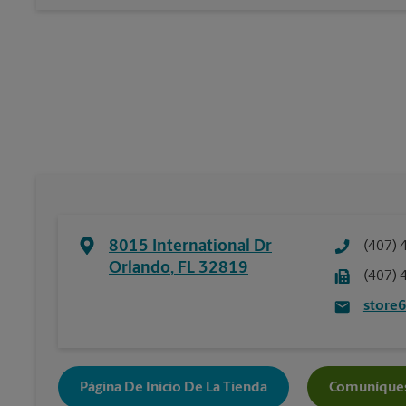
8015 International Dr
(407) 
Orlando
,
FL
32819
(407) 
store
Página De Inicio De La Tienda
Comuníques