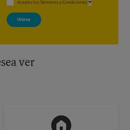
Acepto los Términos y Condiciones
Al registrarse, acepta recibir correos electrónicos de The UPS Store
con noticias, ofertas especiales, promociones y mensajes
adaptados a sus intereses. Puede darse de baja en cualquier
momento. Para más información, consulte nuestra política de
privacidad. Los centros están bajo la titularidad y la gestión
independiente de franquiciados. Varias ofertas pueden estar
disponibles solo en algunos centros participantes. Para más
información, contacte al centro The UPS Store en su ciudad.
sea ver