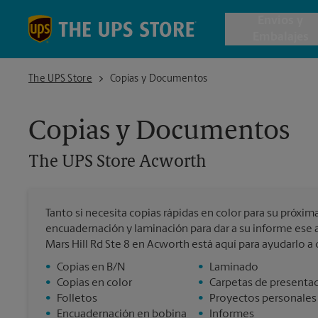
Skip to content
Return to Nav
Envios y
Embalajes
The UPS Store Acworth
The UPS Store
Copias y Documentos
Envío de 
Copias y Documentos
Cajas de 
The UPS Store
Acworth
Servicios 
Tanto si necesita copias rápidas en color para su próxi
Envío Inte
encuadernación y laminación para dar a su informe ese 
Mars Hill Rd Ste 8 en Acworth está aquí para ayudarlo a
•
Copias en B/N
•
Laminado
•
Copias en color
•
Carpetas de presenta
Todos los
•
Folletos
•
Proyectos personales
•
Encuadernación en bobina
•
Informes