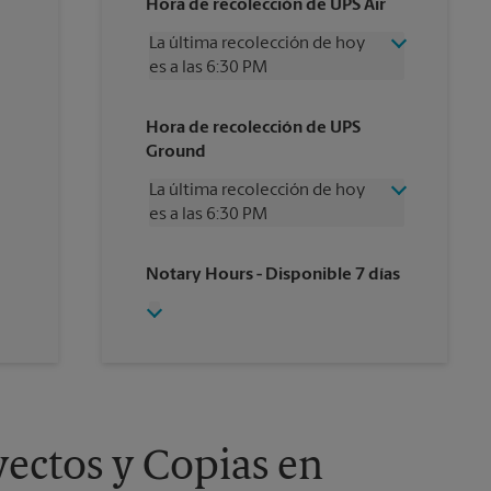
Hora de recolección de UPS Air
La última recolección de hoy
es a las 6:30 PM
Miércoles
6:30 PM
Hora de recolección de UPS
Jueves
6:30 PM
Ground
Viernes
6:30 PM
Sábado
2:00 PM
La última recolección de hoy
Domingo
Sin Recolección
es a las 6:30 PM
Lunes
6:30 PM
Martes
6:30 PM
Miércoles
6:30 PM
Notary Hours
- Disponible 7 días
Jueves
6:30 PM
Viernes
6:30 PM
Sábado
Sin Recolección
Domingo
Sin Recolección
Lunes
6:30 PM
Martes
6:30 PM
ectos y Copias en