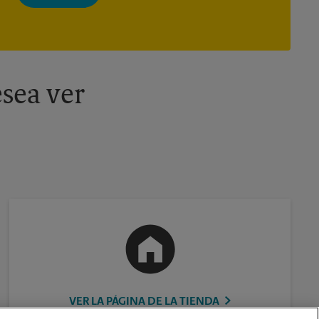
momento. Para más información, consulte nuestra política de
privacidad. Los centros están bajo la titularidad y la gestión
independiente de franquiciados. Varias ofertas pueden estar
disponibles solo en algunos centros participantes. Para más
información, contacte al centro The UPS Store en su ciudad.
sea ver
VER LA PÁGINA DE LA TIENDA