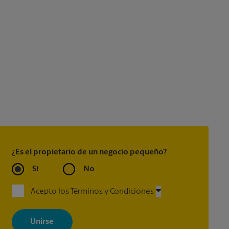
¿Es el propietario de un negocio pequeño?
Sí
No
Acepto los Términos y Condiciones
Al registrarse, acepta recibir correos electrónicos de The UPS Store
con noticias, ofertas especiales, promociones y mensajes
adaptados a sus intereses. Puede darse de baja en cualquier