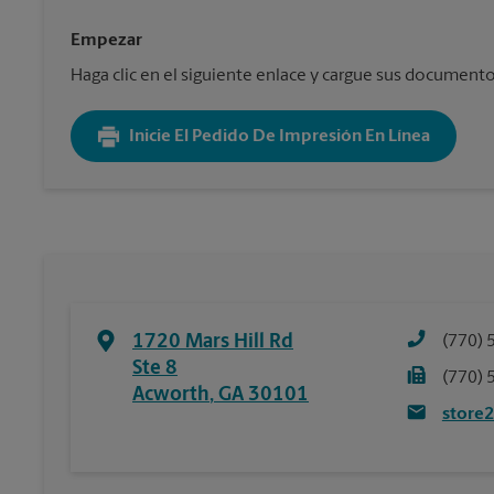
Empezar
Haga clic en el siguiente enlace y cargue sus documentos. 
Inicie El Pedido De Impresión En Línea
1720 Mars Hill Rd
(770) 
Ste 8
(770) 
Acworth
,
GA
30101
store