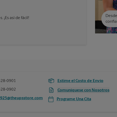
Desde 
¡Es así de fácil!
confia
528-0901
Estime el Costo de Envío
528-0902
Comuníquese con Nosotros
2925@theupsstore.com
Programe Una Cita