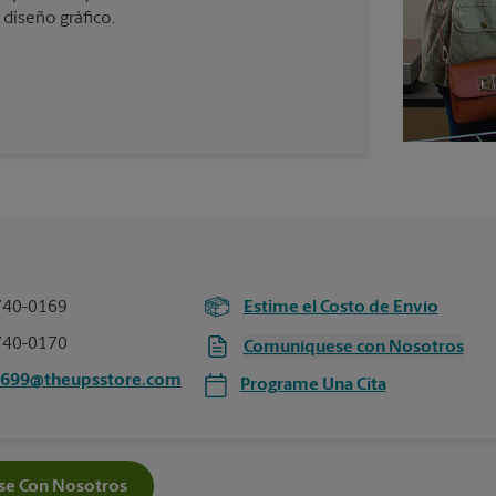
 diseño gráfico.
740-0169
Estime el Costo de Envío
740-0170
Comuníquese con Nosotros
5699@theupsstore.com
Programe Una Cita
e Con Nosotros