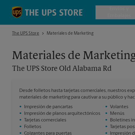
Skip to content
Return to Nav
Envios y
Embalajes
The UPS Store Old Alabama Rd
The UPS Store
Materiales de Marketing
Envío de 
Materiales de Marketin
Cajas de 
The UPS Store
Old Alabama Rd
Servicios 
Desde folletos hasta tarjetas comerciales, nuestros exp
Envío Inte
materiales de marketing para cautivar a su público y ha
•
Impresión de pancartas
•
Volantes
•
Impresión de planos arquitectónicos
•
Menús
•
Tarjetas comerciales
•
Boletines i
Todos los
•
Folletos
•
Tarjetas pos
•
Colgantes para puertas
•
Impresión d