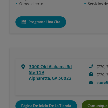
•
Correo directo
•
Servicios de
Programe Una Cita
3000 Old Alabama Rd
(770) 
Ste 119
(770) 
Alpharetta
,
GA
30022
store
Página De Inicio De La Tienda
Comuníques