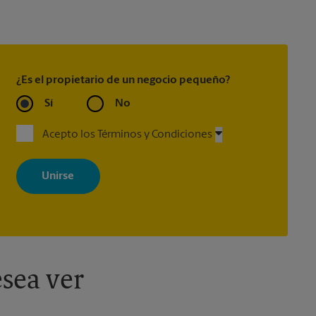
¿Es el propietario de un negocio pequeño?
Sí
No
Acepto los Términos y Condiciones
Al registrarse, acepta recibir correos electrónicos de The UPS Store
con noticias, ofertas especiales, promociones y mensajes
adaptados a sus intereses. Puede darse de baja en cualquier
momento. Para más información, consulte nuestra política de
privacidad. Los centros están bajo la titularidad y la gestión
independiente de franquiciados. Varias ofertas pueden estar
disponibles solo en algunos centros participantes. Para más
información, contacte al centro The UPS Store en su ciudad.
sea ver