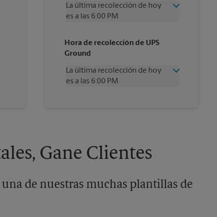
La última recolección de hoy
es a las 6:00 PM
Miércoles
6:00 PM
Hora de recolección de UPS
Jueves
6:00 PM
Ground
Viernes
6:00 PM
Sábado
2:30 PM
La última recolección de hoy
Domingo
Sin Recolección
es a las 6:00 PM
Lunes
6:00 PM
Martes
6:00 PM
Miércoles
6:00 PM
Jueves
6:00 PM
Viernes
6:00 PM
Sábado
Sin Recolección
Domingo
Sin Recolección
ales, Gane Clientes
Lunes
6:00 PM
Martes
6:00 PM
 una de nuestras muchas plantillas de