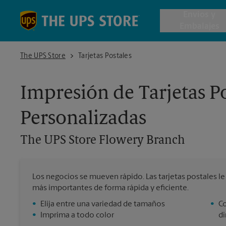
Skip to content
Return to Nav
Envios y
Embalajes
The UPS Store Flowery Branch
The UPS Store
Tarjetas Postales
Envío de 
Impresión de Tarjetas Po
Cajas de 
Personalizadas
Servicios 
The UPS Store
Flowery Branch
Envío Inte
Los negocios se mueven rápido. Las tarjetas postales le d
más importantes de forma rápida y eficiente.
Todos los
•
Elija entre una variedad de tamaños
•
Co
•
Imprima a todo color
di