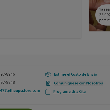
Ya sea
25 000
para m
297-8946
Estime el Costo de Envío
297-8948
Comuníquese con Nosotros
3477@theupsstore.com
Programe Una Cita