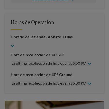
Horas de Operación
Horario de la tienda
- Abierto 7 Días
Hora de recolección de UPS Air
La última recolección de hoy es a las 6:00 PM
Miércoles
6:00 PM
Hora de recolección de UPS Ground
Jueves
6:00 PM
La última recolección de hoy es a las 6:00 PM
Viernes
6:00 PM
Sábado
12:00 PM
Miércoles
6:00 PM
Domingo
Sin Recolección
Jueves
6:00 PM
Lunes
6:00 PM
Viernes
6:00 PM
Martes
6:00 PM