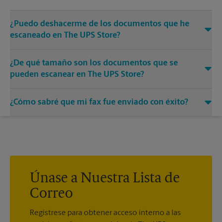
¿Puedo deshacerme de los documentos que he
escaneado en The UPS Store?
Sí, proporcionamos servicios de destrucción de cualquier
¿De qué tamaño son los documentos que se
documento o medio que necesite destruir.
pueden escanear en The UPS Store?
Nuestras máquinas tienen diferentes tamaños. Venga o
¿Cómo sabré que mi fax fue enviado con éxito?
llámenos al (770) 967-4760 y hable con los asociados para
conocer más sobre los tamaños específicos.
Recibirá una hoja de confirmación cuando su fax esté
completo. Y si no se completó la primera vez, le enviaremos
su transmisión de nuevo.
Únase a Nuestra Lista de
Correo
Regístrese para obtener acceso interno a las