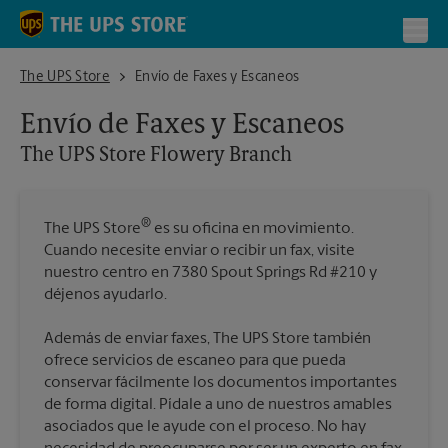
Skip to content
Return to Nav
Toggl
The UPS Store Flowery Branch
The UPS Store
Envío de Faxes y Escaneos
Envío de Faxes y Escaneos
The UPS Store
Flowery Branch
®
The UPS Store
es su oficina en movimiento.
Cuando necesite enviar o recibir un fax, visite
nuestro centro en 7380 Spout Springs Rd #210 y
déjenos ayudarlo.
Además de enviar faxes, The UPS Store también
ofrece servicios de escaneo para que pueda
conservar fácilmente los documentos importantes
de forma digital. Pídale a uno de nuestros amables
asociados que le ayude con el proceso. No hay