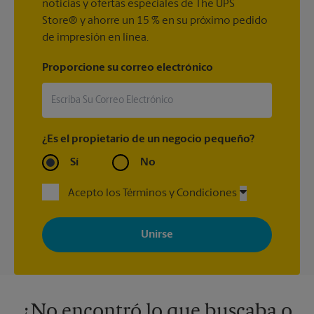
noticias y ofertas especiales de The UPS
Store® y ahorre un 15 % en su próximo pedido
de impresión en línea.
Proporcione su correo electrónico
¿Es el propietario de un negocio pequeño?
Sí
No
Acepto los Términos y Condiciones
Al registrarse, acepta recibir correos electrónicos de The UPS
Store con noticias, ofertas especiales, promociones y mensajes
adaptados a sus intereses. Puede darse de baja en cualquier
momento. Para más información, consulte nuestra política de
privacidad. Los centros están bajo la titularidad y la gestión
independiente de franquiciados. Varias ofertas pueden estar
disponibles solo en algunos centros participantes. Para más
información, contacte al centro The UPS Store en su ciudad.
¿No encontró lo que buscaba o