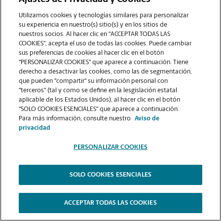
COMUNÍQUESE CON NOSOTROS
Utilizamos cookies y tecnologías similares para personalizar
su experiencia en nuestro(s) sitio(s) y en los sitios de
nuestros socios. Al hacer clic en "ACCEPTAR TODAS LAS
COOKIES", acepta el uso de todas las cookies. Puede cambiar
sus preferencias de cookies al hacer clic en el botón
"PERSONALIZAR COOKIES" que aparece a continuación. Tiene
derecho a desactivar las cookies, como las de segmentación,
que pueden "compartir" su información personal con
"terceros" (tal y como se define en la lesgislación estatal
aplicable de los Estados Unidos), al hacer clic en el botón
"SOLO COOKIES ESENCIALES" que aparece a continuación.
VER LA PÁGINA DE LA TIENDA
Para más información, consulte nuestro
Aviso de
privacidad
PERSONALIZAR COOKIES
SOLO COOKIES ESENCIALES
Copyright © 1994-
2026
.
The UPS Store
|
Aviso de Privacidad
|
Términos de Uso del Sitio Web
|
Contraste Alto
ACCEPTAR TODAS LAS COOKIES
PERSONALIZAR COOKIES