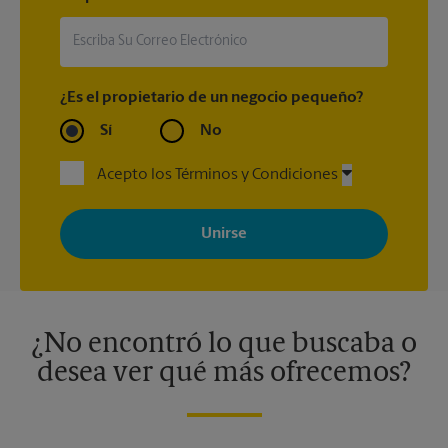
¿Es el propietario de un negocio pequeño?
Sí
No
Acepto los Términos y Condiciones
Al registrarse, acepta recibir correos electrónicos de The UPS
Store con noticias, ofertas especiales, promociones y mensajes
adaptados a sus intereses. Puede darse de baja en cualquier
momento. Para más información, consulte nuestra política de
privacidad. Los centros están bajo la titularidad y la gestión
independiente de franquiciados. Varias ofertas pueden estar
disponibles solo en algunos centros participantes. Para más
información, contacte al centro The UPS Store en su ciudad.
¿No encontró lo que buscaba o
desea ver qué más ofrecemos?