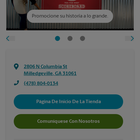
Promocione su historia a lo grande.
2806 N Columbia St
Milledgeville
,
GA
31061
(478) 804-0134
Página De Inicio De La Tienda
Comuníquese Con Nosotros