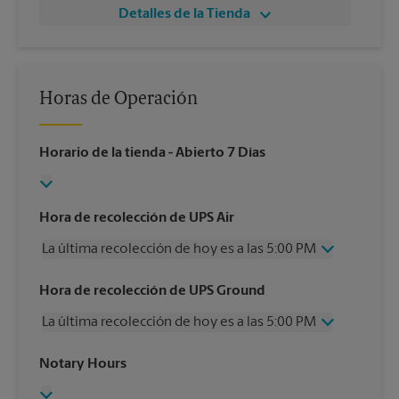
Detalles de la Tienda
Horas de Operación
Horario de la tienda
- Abierto 7 Días
Hora de recolección de UPS Air
La última recolección de hoy es a las 5:00 PM
Miércoles
5:00 PM
Hora de recolección de UPS Ground
Jueves
5:00 PM
La última recolección de hoy es a las 5:00 PM
Viernes
5:00 PM
Sábado
12:00 PM
Miércoles
5:00 PM
Notary Hours
Domingo
Sin Recolección
Jueves
5:00 PM
Lunes
5:00 PM