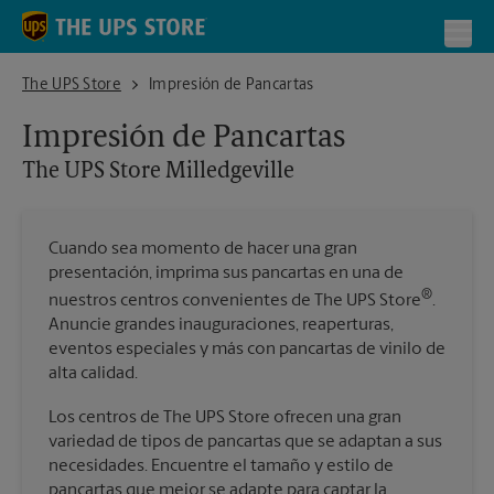
Skip to content
Return to Nav
Toggl
The UPS Store Milledgeville
The UPS Store
Impresión de Pancartas
Impresión de Pancartas
The UPS Store
Milledgeville
Cuando sea momento de hacer una gran
presentación, imprima sus pancartas en una de
®
nuestros centros convenientes de The UPS Store
.
Anuncie grandes inauguraciones, reaperturas,
eventos especiales y más con pancartas de vinilo de
alta calidad.
Los centros de The UPS Store ofrecen una gran
variedad de tipos de pancartas que se adaptan a sus
necesidades. Encuentre el tamaño y estilo de
pancartas que mejor se adapte para captar la