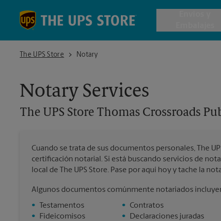
Skip to content
Return to Nav
Envios y
Embalajes
The UPS Store Thomas Crossroads Publix Shopping Center
The UPS Store
Notary
Envío de 
Notary Services
Cajas de 
The UPS Store
Thomas Crossroads Pub
Servicios 
Cuando se trata de sus documentos personales, The UPS 
Envío Inte
certificación notarial. Si está buscando servicios de no
local de The UPS Store. Pase por aquí hoy y tache la notar
Algunos documentos comúnmente notariados incluye
Todos los
•
Testamentos
•
Contratos
•
Fideicomisos
•
Declaraciones juradas