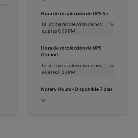
Hora de recolección de UPS Air
La última recolección de hoy
es a las 6:00 PM
Miércoles
6:00 PM
Hora de recolección de UPS
Jueves
6:00 PM
Ground
Viernes
6:00 PM
Sábado
1:00 PM
La última recolección de hoy
Domingo
Sin Recolección
es a las 6:00 PM
Lunes
6:00 PM
Martes
6:00 PM
Miércoles
6:00 PM
Notary Hours
- Disponible 7 días
Jueves
6:00 PM
Viernes
6:00 PM
Sábado
Sin Recolección
Domingo
Sin Recolección
Lunes
6:00 PM
Martes
6:00 PM