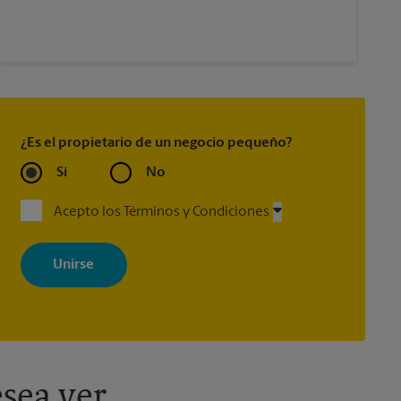
¿Es el propietario de un negocio pequeño?
Sí
No
Acepto los Términos y Condiciones
Al registrarse, acepta recibir correos electrónicos de The UPS Store
con noticias, ofertas especiales, promociones y mensajes
adaptados a sus intereses. Puede darse de baja en cualquier
momento. Para más información, consulte nuestra política de
privacidad. Los centros están bajo la titularidad y la gestión
independiente de franquiciados. Varias ofertas pueden estar
disponibles solo en algunos centros participantes. Para más
información, contacte al centro The UPS Store en su ciudad.
sea ver