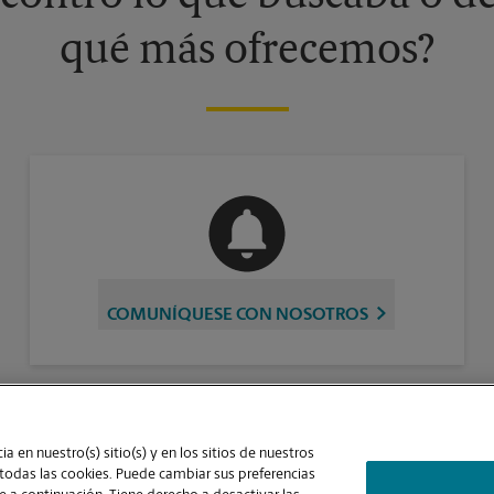
qué más ofrecemos?
COMUNÍQUESE CON NOSOTROS
a en nuestro(s) sitio(s) y en los sitios de nuestros
laridad y la gestión independiente de franquiciados. The UPS Store Inc., como
 todas las cookies. Puede cambiar sus preferencias
us empleados. Cada dueño de franquicia determina la capacitación y los requisitos