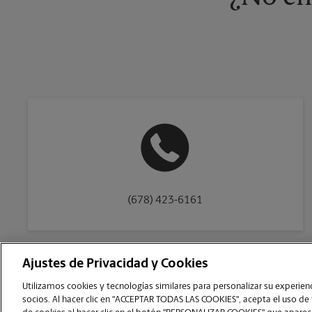
(678) 423-6161
Ajustes de Privacidad y Cookies
Copyright © 1994-
2026
.
Utilizamos cookies y tecnologías similares para personalizar su experienci
Como es un negocio de franquicias, cada centro The UPS Store está bajo la titu
socios. Al hacer clic en "ACCEPTAR TODAS LAS COOKIES", acepta el uso de
franquiciador, no le ofrece formación notarial al dueño de la franquicia o a s