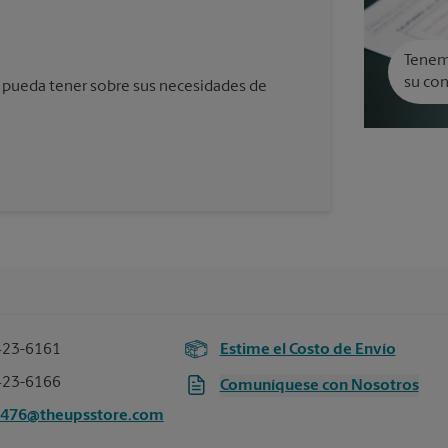
Tenemo
su con
 pueda tener sobre sus necesidades de
423-6161
Estime el Costo de Envío
423-6166
Comuníquese con Nosotros
3476@theupsstore.com