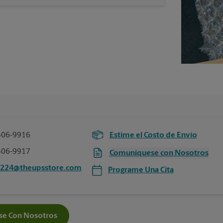
506-9916
Estime el Costo de Envío
506-9917
Comuníquese con Nosotros
4224@theupsstore.com
Programe Una Cita
e Con Nosotros