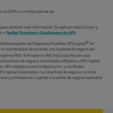
or el USPS o en infracción de las
 para obtener más información. Se aplican restricciones y
os a
Tarifas/Términos y Condiciones de UPS
.
®
Multitransporte de Paquetes Flexibles UPS Capital
(el
se le reembolsará de acuerdo con la póliza de seguro del
ograma FMC. El Programa FMC está suscrito por una
roductores de seguros autorizados afiliados a UPS Capital
s. UPS Capital Insurance Agency, Inc. y sus filiales
PS Capital Corporation. La cobertura de seguros no está
iones y limitaciones, sujetas a la póliza de seguros aplicable