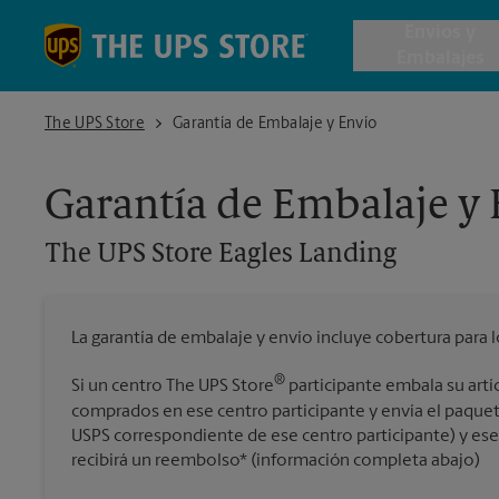
Skip to content
Return to Nav
Envios y
Embalajes
The UPS Store Eagles Landing
The UPS Store
Garantía de Embalaje y Envío
Envío de 
Garantía de Embalaje y
Cajas de 
The UPS Store
Eagles Landing
Servicios 
La garantía de embalaje y envío incluye cobertura para 
Envío Inte
®
Si un centro The UPS Store
participante embala su artí
comprados en ese centro participante y envía el paquet
USPS correspondiente de ese centro participante) y ese a
Todos los
recibirá un reembolso* (información completa abajo)