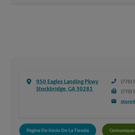
950 Eagles Landing Pkwy
(770) 
Stockbridge
,
GA
30281
(770) 
store
Página De Inicio De La Tienda
Comuníques