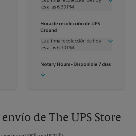
La última recolección de hoy
es a las 6:30 PM
Miércoles
6:30 PM
Hora de recolección de UPS
Jueves
6:30 PM
Ground
Viernes
6:30 PM
Sábado
12:00 PM
La última recolección de hoy
Domingo
Sin Recolección
es a las 6:30 PM
Lunes
6:30 PM
Martes
6:30 PM
Miércoles
6:30 PM
Notary Hours
- Disponible 7 días
Jueves
6:30 PM
Viernes
6:30 PM
Sábado
Sin Recolección
Domingo
Sin Recolección
Lunes
6:30 PM
Martes
6:30 PM
 envío de The UPS Store
®
®