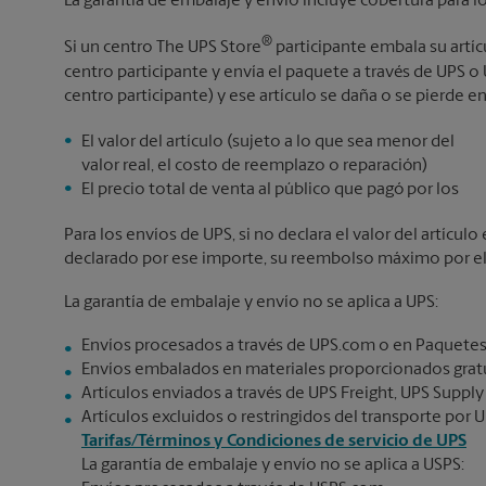
La garantía de embalaje y envío incluye cobertura para l
®
Si un centro The UPS Store
participante embala su artí
centro participante y envía el paquete a través de UPS 
centro participante) y ese artículo se daña o se pierde en
El valor del artículo (sujeto a lo que sea menor del
valor real, el costo de reemplazo o reparación)
El precio total de venta al público que pagó por los
Para los envíos de UPS, si no declara el valor del artícu
declarado por ese importe, su reembolso máximo por el v
La garantía de embalaje y envío no se aplica a UPS:
Envíos procesados a través de UPS.com o en Paquetes
Envíos embalados en materiales proporcionados gratu
Artículos enviados a través de UPS Freight, UPS Supply
Artículos excluidos o restringidos del transporte por U
Tarifas/Términos y Condiciones de servicio de UPS
La garantía de embalaje y envío no se aplica a USPS: