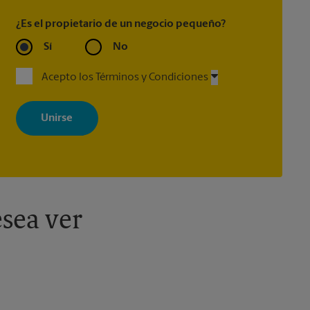
¿Es el propietario de un negocio pequeño?
Sí
No
Acepto los Términos y Condiciones
Al registrarse, acepta recibir correos electrónicos de The UPS Store
con noticias, ofertas especiales, promociones y mensajes
adaptados a sus intereses. Puede darse de baja en cualquier
momento. Para más información, consulte nuestra política de
privacidad. Los centros están bajo la titularidad y la gestión
independiente de franquiciados. Varias ofertas pueden estar
disponibles solo en algunos centros participantes. Para más
información, contacte al centro The UPS Store en su ciudad.
sea ver