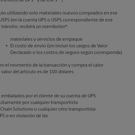
os envíos de UPS
y de USPS
.†
culo utilizando solo materiales nuevos comprados en ese
o USPS (en la cuenta UPS o USPS correspondiente de ese
 tránsito, recibirá un reembolso*:
materiales y servicios de empaque
El costo de envío (sin incluir los cargos de Valor
Declarado o los costos de seguro según corresponda).
lo en el momento de la transacción y compra el calor
alor del artículo es de 100 dólares.
 embalados por el cliente de su cuenta de UPS
itamente por cualquier transportista
 Chain Solutions o cualquier otro transportista
PS o en violación de las