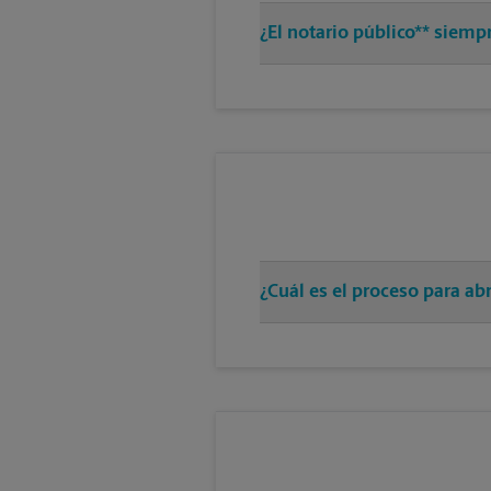
¿El notario público** siem
¿Cuál es el proceso para a