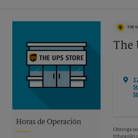
THE U
The 
1
S
S
Horas de Operación
Obtenga las 
trituración