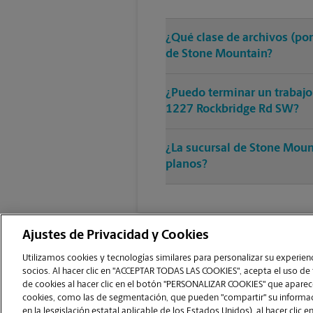
¿Qué clase de archivos (po
de Stone Mountain?
¿Puedo terminar un trabajo
1227 Rockbridge Rd SW?
¿La sucursal de Stone Moun
planos?
Ajustes de Privacidad y Cookies
Utilizamos cookies y tecnologías similares para personalizar su experienci
socios. Al hacer clic en "ACCEPTAR TODAS LAS COOKIES", acepta el uso de
de cookies al hacer clic en el botón "PERSONALIZAR COOKIES" que aparece
Copyright © 1994-
2026
.
cookies, como las de segmentación, que pueden "compartir" su informaci
The UPS Store
|
Aviso de Privacidad
|
Términos de Uso del Sitio Web
|
en la lesgislación estatal aplicable de los Estados Unidos), al hacer cl