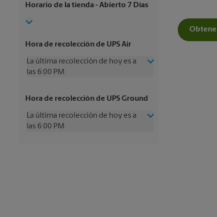
Horario de la tienda
- Abierto 7 Días
Obtener
Hora de recolección de UPS Air
La última recolección de hoy es a
las 6:00 PM
Miércoles
6:00 PM
Hora de recolección de UPS Ground
Jueves
6:00 PM
Viernes
6:00 PM
La última recolección de hoy es a
Sábado
3:00 PM
las 6:00 PM
Domingo
Sin Recolección
Lunes
6:00 PM
Miércoles
6:00 PM
Martes
6:00 PM
Jueves
6:00 PM
Viernes
6:00 PM
Sábado
4:30 PM
Domingo
Sin Recolección
Lunes
6:00 PM
Martes
6:00 PM