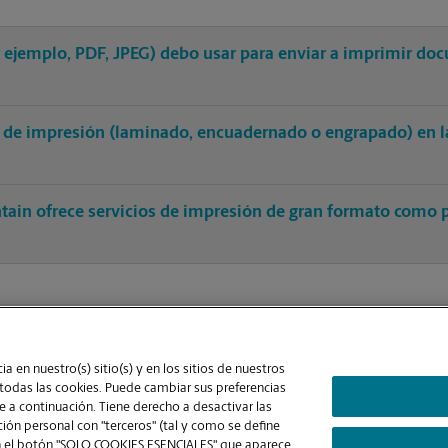
r ejemplo, PDF, JPEG) debo usar para enviar a imprimir do
 de impresión (laminado, encuadernado o engrapado) en l
tain ofrece servicios de impresión de gran formato como p
a en nuestro(s) sitio(s) y en los sitios de nuestros
 todas las cookies. Puede cambiar sus preferencias
 a continuación. Tiene derecho a desactivar las
ón personal con "terceros" (tal y como se define
Contraste Alto
ic en el botón "SOLO COOKIES ESENCIALES" que aparece