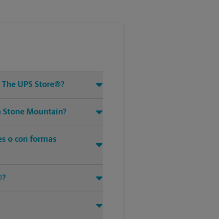
e The UPS Store®?
en Stone Mountain?
es o con formas
®?