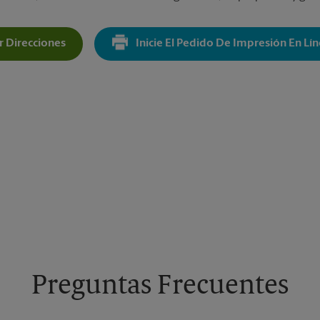
 Direcciones
Inicie El Pedido De Impresión En Lí
Get Directions For 1227 Rockbridge Rd SW - Opens In New T
Preguntas Frecuentes