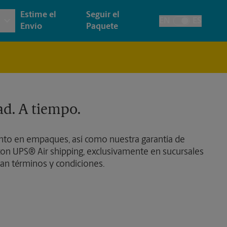
Estime el
Seguir el
EN
ES
Alternar el idiom
Envío
Paquete
 e Impresión Arquitectónica
y
Cuentas de la Casa
ía y Tarjetas
cción
Envío de Faxes y Escaneos
ad. A tiempo.
as, Carteles y Letreros
de Pasaporte
Time-Saving Kiosk
to en empaques, así como nuestra garantía de
esión de Pancartas
on UPS® Air shipping, exclusivamente en sucursales
an términos y condiciones.
esión de Carteles
esión de Letreros