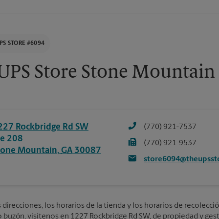
PS STORE #6094
UPS Store Stone Mountain
227 Rockbridge Rd SW
(770) 921-7537
te 208
(770) 921-9537
tone Mountain
,
GA
30087
store6094@theupsst
direcciones, los horarios de la tienda y los horarios de recolecció
 o buzón, visítenos en 1227 Rockbridge Rd SW, de propiedad y gest