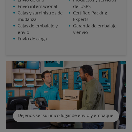
•
Envío de UPS
•
Productos y servicios
•
Envío internacional
del USPS
•
Cajas y suministros de
•
Certified Packing
mudanza
Experts
•
Cajas de embalaje y
•
Garantía de embalaje
envío
y envío
•
Envío de carga
Déjenos ser su único lugar de envío y empaque.