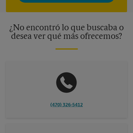
momento. Para más información, consulte nuestra política de
privacidad. Los centros están bajo la titularidad y la gestión
independiente de franquiciados. Varias ofertas pueden estar
disponibles solo en algunos centros participantes. Para más
información, contacte al centro The UPS Store en su ciudad.
¿No encontró lo que buscaba o
desea ver qué más ofrecemos?
(470) 326-5412