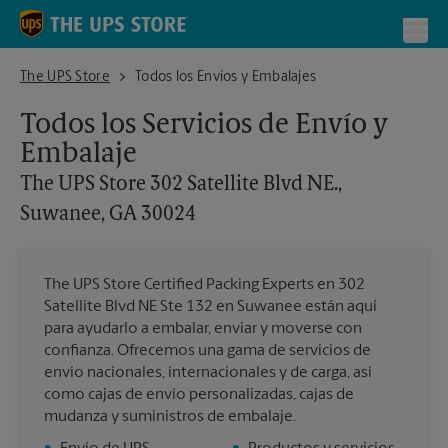
Skip to content
Return to Nav
Toggl
The UPS Store 302 Satellite Blvd NE., Suwanee, GA 30024
The UPS Store
Todos los Envíos y Embalajes
Todos los Servicios de Envío y
Embalaje
The UPS Store
302 Satellite Blvd NE.,
Suwanee, GA 30024
The UPS Store Certified Packing Experts en 302
Satellite Blvd NE Ste 132 en Suwanee están aquí
para ayudarlo a embalar, enviar y moverse con
confianza. Ofrecemos una gama de servicios de
envío nacionales, internacionales y de carga, así
como cajas de envío personalizadas, cajas de
mudanza y suministros de embalaje.