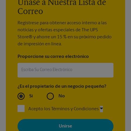
Únase a Nuestra Lista de
Correo
Regístrese para obtener acceso interno a las
noticias y ofertas especiales de The UPS
Store® y ahorre un 15 % en su próximo pedido
de impresión en línea.
Proporcione su correo electrónico
¿Es el propietario de un negocio pequeño?
Sí
No
Acepto los Términos y Condiciones
Al registrarse, acepta recibir correos electrónicos de The UPS
Store con noticias, ofertas especiales, promociones y mensajes
adaptados a sus intereses. Puede darse de baja en cualquier