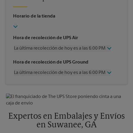
Horario de la tienda
Hora de recolección de UPS Air
La última recolección de hoy es a las 6:00 PM
Miércoles
6:00 PM
Hora de recolección de UPS Ground
Jueves
6:00 PM
La última recolección de hoy es a las 6:00 PM
Viernes
6:00 PM
Sábado
12:00 PM
Miércoles
6:00 PM
Domingo
Sin Recolección
Jueves
6:00 PM
Lunes
6:00 PM
Viernes
6:00 PM
Martes
6:00 PM
Sábado
Sin Recolección
Domingo
Sin Recolección
Expertos en Embalajes y Envíos
Lunes
6:00 PM
en Suwanee, GA
Martes
6:00 PM