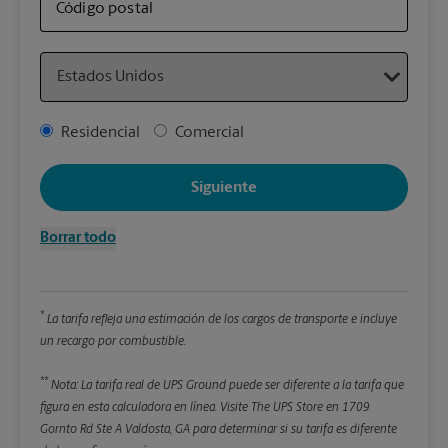
sus 
Código postal
Country
Detal
*Cam
Address Type
Residencial
Comercial
Redon
enter
Siguiente
Pe
Borrar todo
Lon
*
La tarifa refleja una estimación de los cargos de transporte e incluye
An
un recargo por combustible.
**
Alt
Nota: La tarifa real de UPS Ground puede ser diferente a la tarifa que
figura en esta calculadora en línea.
Visite The UPS Store en 1709
Gornto Rd Ste A Valdosta, GA para determinar si su tarifa es diferente