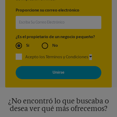
Proporcione su correo electrónico
¿Es el propietario de un negocio pequeño?
Sí
No
Acepto los Términos y Condiciones
Al registrarse, acepta recibir correos electrónicos de The UPS
Store con noticias, ofertas especiales, promociones y mensajes
adaptados a sus intereses. Puede darse de baja en cualquier
momento. Para más información, consulte nuestra política de
privacidad. Los centros están bajo la titularidad y la gestión
independiente de franquiciados. Varias ofertas pueden estar
disponibles solo en algunos centros participantes. Para más
información, contacte al centro The UPS Store en su ciudad.
¿No encontró lo que buscaba o
desea ver qué más ofrecemos?