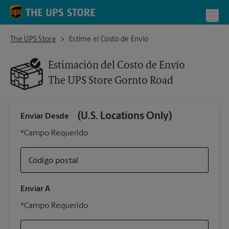
Skip to content
Return to Nav
Toggl
The UPS Store Gornto Road
The UPS Store
Estime el Costo de Envío
Estimación del Costo de Envío
The UPS Store
Gornto Road
(U.S. Locations Only)
Enviar Desde
Infor
*Campo Requerido
Código postal
Tipo 
Enviar A
Su 
*Campo Requerido
nues
The 