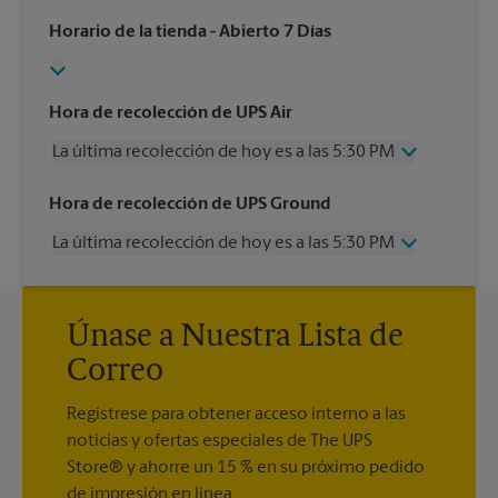
Horario de la tienda
- Abierto 7 Días
Hora de recolección de UPS Air
La última recolección de hoy es a las 5:30 PM
Miércoles
5:30 PM
Hora de recolección de UPS Ground
Jueves
5:30 PM
La última recolección de hoy es a las 5:30 PM
Viernes
5:30 PM
Sábado
4:00 PM
Miércoles
5:30 PM
Domingo
Sin Recolección
Jueves
5:30 PM
Lunes
5:30 PM
Únase a Nuestra Lista de
Viernes
5:30 PM
Martes
5:30 PM
Sábado
Sin Recolección
Correo
Domingo
Sin Recolección
Lunes
5:30 PM
Regístrese para obtener acceso interno a las
Martes
5:30 PM
noticias y ofertas especiales de The UPS
Store® y ahorre un 15 % en su próximo pedido
de impresión en línea.