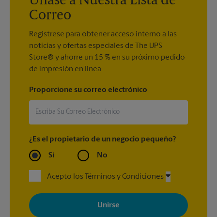
Únase a Nuestra Lista de
Correo
Regístrese para obtener acceso interno a las
noticias y ofertas especiales de The UPS
Store® y ahorre un 15 % en su próximo pedido
de impresión en línea.
Proporcione su correo electrónico
¿Es el propietario de un negocio pequeño?
Sí
No
Acepto los Términos y Condiciones
Al registrarse, acepta recibir correos electrónicos de The UPS
Store con noticias, ofertas especiales, promociones y mensajes
adaptados a sus intereses. Puede darse de baja en cualquier
momento. Para más información, consulte nuestra política de