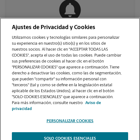
Ajustes de Privacidad y Cookies
COMUNÍQUESE CON NOSOTROS
Utilizamos cookies y tecnologías similares para personalizar
su experiencia en nuestro(s) sitio(s) y en los sitios de
nuestros socios. Al hacer clic en "ACCEPTAR TODAS LAS
COOKIES", acepta el uso de todas las cookies. Puede cambiar
sus preferencias de cookies al hacer clic en el botón
"PERSONALIZAR COOKIES" que aparece a continuación. Tiene
derecho a desactivar las cookies, como las de segmentación,
que pueden "compartir" su información personal con
"terceros" (tal y como se define en la lesgislación estatal
aplicable de los Estados Unidos), al hacer clic en el botón
"SOLO COOKIES ESENCIALES" que aparece a continuación.
VER LA PÁGINA DE LA TIENDA
Para más información, consulte nuestro
Aviso de
privacidad
PERSONALIZAR COOKIES
SOLO COOKIES ESENCIALES
Copyright © 1994-
2026
.