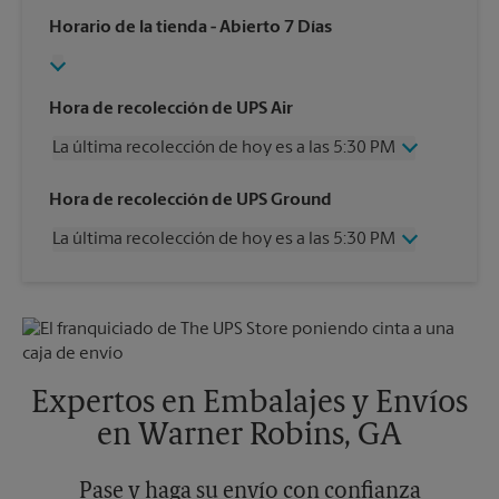
Horario de la tienda
- Abierto 7 Días
Hora de recolección de UPS Air
La última recolección de hoy es a las 5:30 PM
Miércoles
5:30 PM
Hora de recolección de UPS Ground
Jueves
5:30 PM
La última recolección de hoy es a las 5:30 PM
Viernes
5:30 PM
Sábado
12:00 PM
Miércoles
5:30 PM
Domingo
Sin Recolección
Jueves
5:30 PM
Lunes
5:30 PM
Viernes
5:30 PM
Martes
5:30 PM
Sábado
Sin Recolección
Domingo
Sin Recolección
Expertos en Embalajes y Envíos
Lunes
5:30 PM
en Warner Robins, GA
Martes
5:30 PM
Pase y haga su envío con confianza