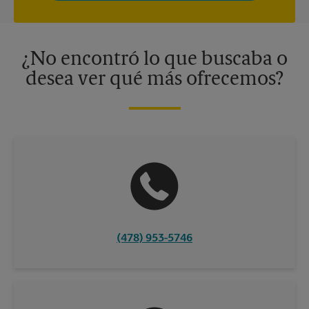
privacidad. Los centros están bajo la titularidad y la gestión
independiente de franquiciados. Varias ofertas pueden estar
disponibles solo en algunos centros participantes. Para más
información, contacte al centro The UPS Store en su ciudad.
¿No encontró lo que buscaba o
desea ver qué más ofrecemos?
(478) 953-5746