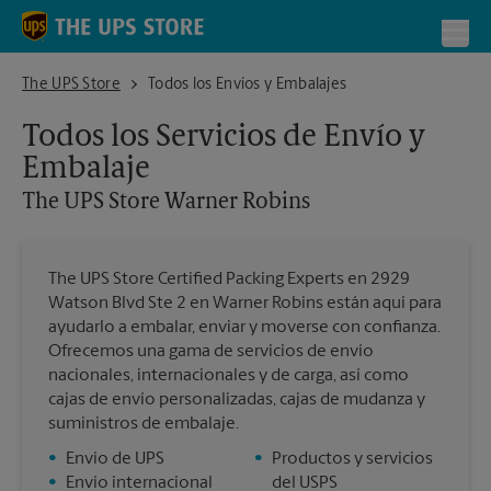
Skip to content
Return to Nav
Toggl
The UPS Store Warner Robins
The UPS Store
Todos los Envíos y Embalajes
Todos los Servicios de Envío y
Embalaje
The UPS Store
Warner Robins
The UPS Store Certified Packing Experts en 2929
Watson Blvd Ste 2 en Warner Robins están aquí para
ayudarlo a embalar, enviar y moverse con confianza.
Ofrecemos una gama de servicios de envío
nacionales, internacionales y de carga, así como
cajas de envío personalizadas, cajas de mudanza y
suministros de embalaje.
•
Envío de UPS
•
Productos y servicios
•
Envío internacional
del USPS