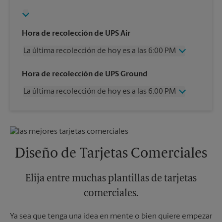
Hora de recolección de UPS Air
La última recolección de hoy es a las 6:00 PM
Miércoles
6:00 PM
Hora de recolección de UPS Ground
Jueves
6:00 PM
La última recolección de hoy es a las 6:00 PM
Viernes
6:00 PM
Sábado
2:00 PM
Miércoles
6:00 PM
Domingo
Sin Recolección
Jueves
6:00 PM
Lunes
6:00 PM
Viernes
6:00 PM
Martes
6:00 PM
Sábado
Sin Recolección
Diseño de Tarjetas Comerciales
Domingo
Sin Recolección
Lunes
6:00 PM
Martes
Elija entre muchas plantillas de tarjetas
6:00 PM
comerciales.
Ya sea que tenga una idea en mente o bien quiere empezar