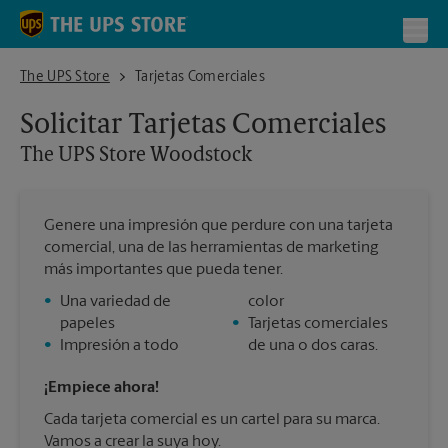
Skip to content
Return to Nav
Toggl
The UPS Store Woodstock
The UPS Store
Tarjetas Comerciales
Solicitar Tarjetas Comerciales
The UPS Store
Woodstock
Genere una impresión que perdure con una tarjeta
comercial, una de las herramientas de marketing
más importantes que pueda tener.
•
Una variedad de
color
papeles
•
Tarjetas comerciales
•
Impresión a todo
de una o dos caras.
¡Empiece ahora!
Cada tarjeta comercial es un cartel para su marca.
Vamos a crear la suya hoy.