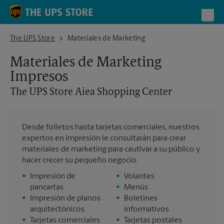
Skip to content
Return to Nav
Toggl
The UPS Store Aiea Shopping Center
The UPS Store
Materiales de Marketing
Materiales de Marketing
Impresos
The UPS Store
Aiea Shopping Center
Desde folletos hasta tarjetas comerciales, nuestros
expertos en impresión le consultarán para crear
materiales de marketing para cautivar a su público y
hacer crecer su pequeño negocio.
•
Impresión de
•
Volantes
pancartas
•
Menús
•
Impresión de planos
•
Boletines
arquitectónicos
informativos
•
Tarjetas comerciales
•
Tarjetas postales