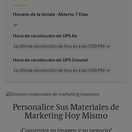
Horario de la tienda
- Abierto 7 Días
Hora de recolección de UPS Air
La última recolección de hoy es a las 5:00 PM
Miércoles
5:00 PM
Hora de recolección de UPS Ground
Jueves
5:00 PM
La última recolección de hoy es a las 5:00 PM
Viernes
5:00 PM
Sábado
3:00 PM
Miércoles
5:00 PM
Domingo
Sin Recolección
Jueves
5:00 PM
Lunes
5:00 PM
Viernes
5:00 PM
Martes
5:00 PM
Sábado
Sin Recolección
Personalice Sus Materiales de
Domingo
Sin Recolección
Marketing Hoy Mismo
Lunes
5:00 PM
Martes
5:00 PM
¡Construya su imagen y su negocio!