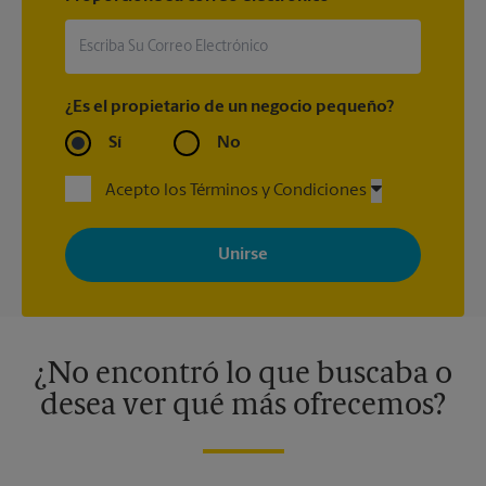
¿Es el propietario de un negocio pequeño?
Sí
No
Acepto los Términos y Condiciones
Al registrarse, acepta recibir correos electrónicos de The UPS
Store con noticias, ofertas especiales, promociones y mensajes
adaptados a sus intereses. Puede darse de baja en cualquier
momento. Para más información, consulte nuestra política de
privacidad. Los centros están bajo la titularidad y la gestión
independiente de franquiciados. Varias ofertas pueden estar
disponibles solo en algunos centros participantes. Para más
información, contacte al centro The UPS Store en su ciudad.
¿No encontró lo que buscaba o
desea ver qué más ofrecemos?