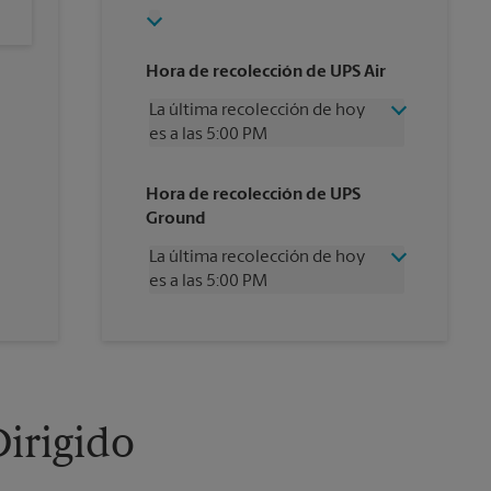
Hora de recolección de UPS Air
La última recolección de hoy
es a las 5:00 PM
Miércoles
5:00 PM
Hora de recolección de UPS
Jueves
5:00 PM
Ground
Viernes
5:00 PM
Sábado
Sin Recolección
La última recolección de hoy
Domingo
Sin Recolección
es a las 5:00 PM
Lunes
5:00 PM
Martes
5:00 PM
Miércoles
5:00 PM
Jueves
5:00 PM
Viernes
5:00 PM
Sábado
Sin Recolección
Domingo
Sin Recolección
irigido
Lunes
5:00 PM
Martes
5:00 PM