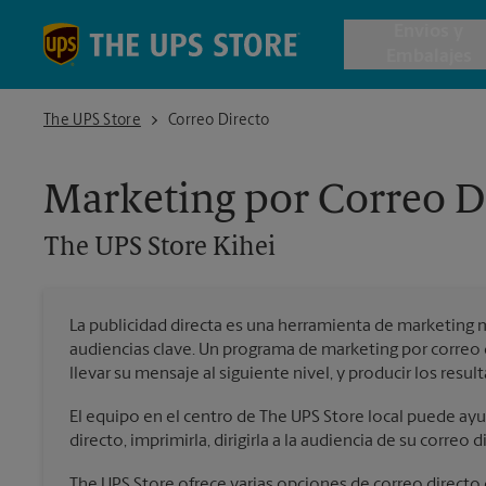
Skip to content
Return to Nav
Envios y
Embalajes
The UPS Store Kihei
The UPS Store
Correo Directo
Envío de 
Marketing por Correo D
Cajas de 
The UPS Store
Kihei
Servicios 
La publicidad directa es una herramienta de marketing 
Envío Inte
audiencias clave. Un programa de marketing por corre
llevar su mensaje al siguiente nivel, y producir los resu
El equipo en el centro de The UPS Store local puede ayud
Todos los
directo, imprimirla, dirigirla a la audiencia de su correo d
The UPS Store ofrece varias opciones de correo directo 