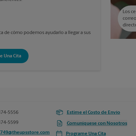
Los ce
correo
direct
a de cómo podemos ayudarlo a llegar a sus
e Una Cita
874-5556
Estime el Costo de Envío
874-5599
Comuníquese con Nosotros
1749@theupsstore.com
Programe Una Cita