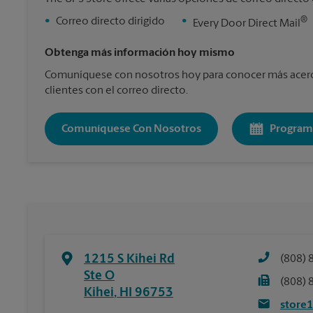
®
•
Correo directo dirigido
•
Every Door Direct Mail
Obtenga más información hoy mismo
Comuníquese con nosotros hoy para conocer más acerc
clientes con el correo directo.
Comuníquese Con Nosotros
Program
1215 S Kihei Rd
(808) 
Ste O
(808) 
Kihei
,
HI
96753
store