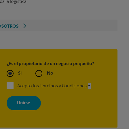
 la logística
OSOTROS
¿Es el propietario de un negocio pequeño?
Sí
No
Acepto los Términos y Condiciones
Al registrarse, acepta recibir correos electrónicos de The UPS Store
con noticias, ofertas especiales, promociones y mensajes
adaptados a sus intereses. Puede darse de baja en cualquier
momento. Para más información, consulte nuestra política de
privacidad. Los centros están bajo la titularidad y la gestión
independiente de franquiciados. Varias ofertas pueden estar
disponibles solo en algunos centros participantes. Para más
información, contacte al centro The UPS Store en su ciudad.