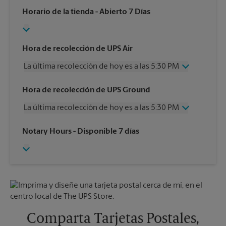
Horario de la tienda
- Abierto 7 Días
Hora de recolección de UPS Air
La última recolección de hoy es a las 5:30 PM
Miércoles
5:30 PM
Hora de recolección de UPS Ground
Jueves
5:30 PM
La última recolección de hoy es a las 5:30 PM
Viernes
5:30 PM
Sábado
5:30 PM
Miércoles
5:30 PM
Notary Hours
- Disponible 7 días
Domingo
Sin Recolección
Jueves
5:30 PM
Lunes
5:30 PM
Viernes
5:30 PM
Martes
5:30 PM
Sábado
5:30 PM
Domingo
Sin Recolección
Lunes
5:30 PM
Martes
5:30 PM
Comparta Tarjetas Postales,