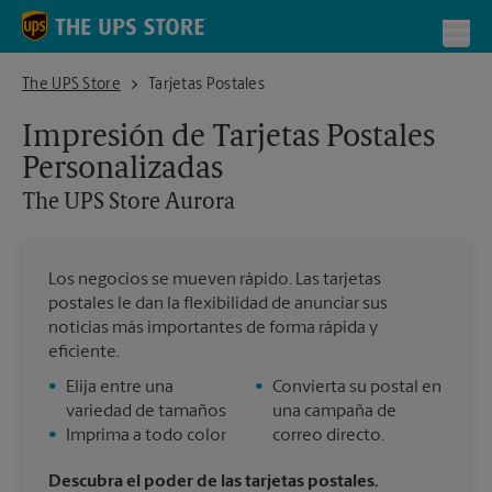
Skip to content
Return to Nav
Toggl
The UPS Store Aurora
The UPS Store
Tarjetas Postales
Impresión de Tarjetas Postales
Personalizadas
The UPS Store
Aurora
Los negocios se mueven rápido. Las tarjetas
postales le dan la flexibilidad de anunciar sus
noticias más importantes de forma rápida y
eficiente.
•
Elija entre una
•
Convierta su postal en
variedad de tamaños
una campaña de
•
Imprima a todo color
correo directo.
Descubra el poder de las tarjetas postales.