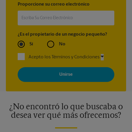
Proporcione su correo electrónico
¿Es el propietario de un negocio pequeño?
Sí
No
Acepto los Términos y Condiciones
Al registrarse, acepta recibir correos electrónicos de The UPS
Store con noticias, ofertas especiales, promociones y mensajes
adaptados a sus intereses. Puede darse de baja en cualquier
momento. Para más información, consulte nuestra política de
privacidad. Los centros están bajo la titularidad y la gestión
independiente de franquiciados. Varias ofertas pueden estar
disponibles solo en algunos centros participantes. Para más
información, contacte al centro The UPS Store en su ciudad.
¿No encontró lo que buscaba o
desea ver qué más ofrecemos?