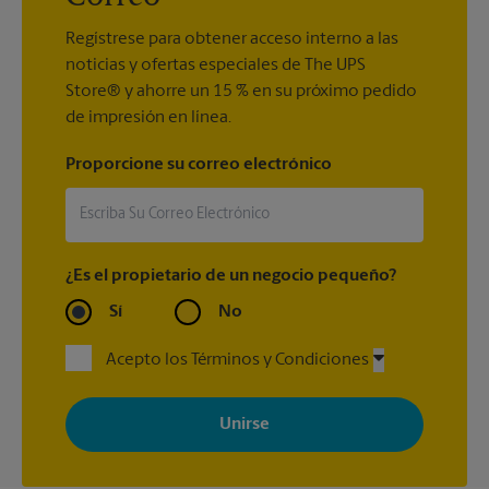
Regístrese para obtener acceso interno a las
noticias y ofertas especiales de The UPS
Store® y ahorre un 15 % en su próximo pedido
de impresión en línea.
Proporcione su correo electrónico
¿Es el propietario de un negocio pequeño?
Sí
No
Acepto los Términos y Condiciones
Al registrarse, acepta recibir correos electrónicos de The UPS
Store con noticias, ofertas especiales, promociones y mensajes
adaptados a sus intereses. Puede darse de baja en cualquier
momento. Para más información, consulte nuestra política de
privacidad. Los centros están bajo la titularidad y la gestión
independiente de franquiciados. Varias ofertas pueden estar