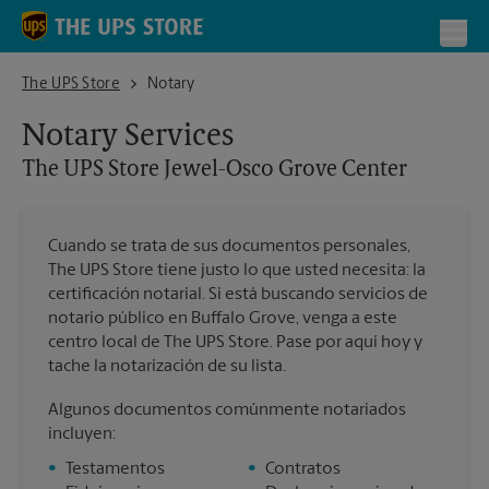
Skip to content
Return to Nav
Toggl
The UPS Store Jewel-Osco Grove Center
The UPS Store
Notary
Notary Services
The UPS Store
Jewel-Osco Grove Center
Cuando se trata de sus documentos personales,
The UPS Store tiene justo lo que usted necesita: la
certificación notarial. Si está buscando servicios de
notario público en Buffalo Grove, venga a este
centro local de The UPS Store. Pase por aquí hoy y
tache la notarización de su lista.
Algunos documentos comúnmente notariados
incluyen:
•
Testamentos
•
Contratos