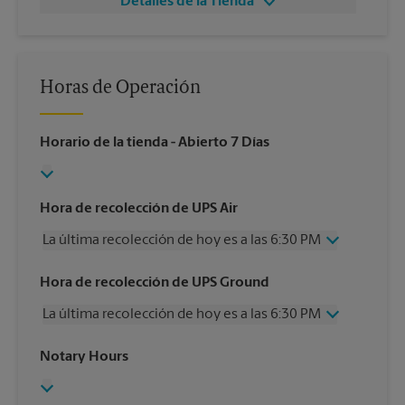
Detalles de la Tienda
Horas de Operación
Horario de la tienda
- Abierto 7 Días
Hora de recolección de UPS Air
La última recolección de hoy es a las 6:30 PM
Miércoles
6:30 PM
Hora de recolección de UPS Ground
Jueves
6:30 PM
La última recolección de hoy es a las 6:30 PM
Viernes
6:30 PM
Sábado
3:00 PM
Miércoles
6:30 PM
Notary Hours
Domingo
Sin Recolección
Jueves
6:30 PM
Lunes
6:30 PM
Viernes
6:30 PM
Martes
6:30 PM