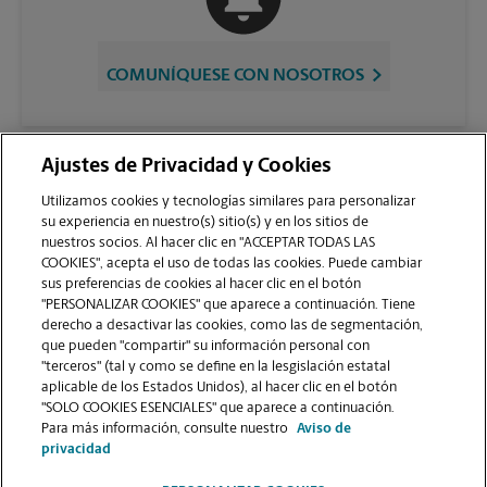
COMUNÍQUESE CON NOSOTROS
Ajustes de Privacidad y Cookies
Utilizamos cookies y tecnologías similares para personalizar
su experiencia en nuestro(s) sitio(s) y en los sitios de
nuestros socios. Al hacer clic en "ACCEPTAR TODAS LAS
COOKIES", acepta el uso de todas las cookies. Puede cambiar
sus preferencias de cookies al hacer clic en el botón
VER LA PÁGINA DE LA TIENDA
"PERSONALIZAR COOKIES" que aparece a continuación. Tiene
derecho a desactivar las cookies, como las de segmentación,
que pueden "compartir" su información personal con
"terceros" (tal y como se define en la lesgislación estatal
aplicable de los Estados Unidos), al hacer clic en el botón
"SOLO COOKIES ESENCIALES" que aparece a continuación.
Para más información, consulte nuestro
Aviso de
Copyright © 1994-
2026
.
privacidad
Como es un negocio de franquicias, cada centro The UPS Store está bajo la