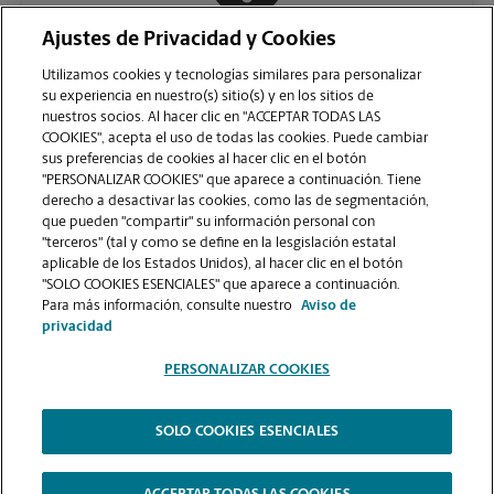
Ajustes de Privacidad y Cookies
COMUNÍQUESE CON NOSOTROS
Utilizamos cookies y tecnologías similares para personalizar
su experiencia en nuestro(s) sitio(s) y en los sitios de
nuestros socios. Al hacer clic en "ACCEPTAR TODAS LAS
COOKIES", acepta el uso de todas las cookies. Puede cambiar
sus preferencias de cookies al hacer clic en el botón
"PERSONALIZAR COOKIES" que aparece a continuación. Tiene
derecho a desactivar las cookies, como las de segmentación,
que pueden "compartir" su información personal con
"terceros" (tal y como se define en la lesgislación estatal
aplicable de los Estados Unidos), al hacer clic en el botón
"SOLO COOKIES ESENCIALES" que aparece a continuación.
VER LA PÁGINA DE LA TIENDA
Para más información, consulte nuestro
Aviso de
privacidad
PERSONALIZAR COOKIES
SOLO COOKIES ESENCIALES
Copyright © 1994-
2026
.
The UPS Store
|
Aviso de Privacidad
|
Términos de Uso del Sitio Web
|
Contraste Alto