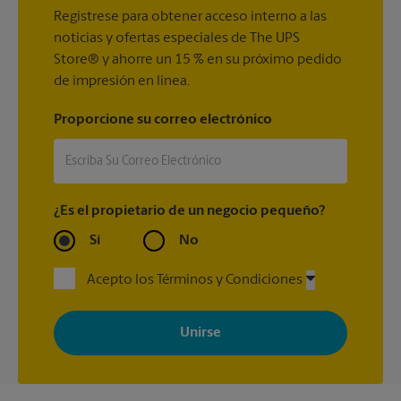
Regístrese para obtener acceso interno a las
noticias y ofertas especiales de The UPS
Store® y ahorre un 15 % en su próximo pedido
de impresión en línea.
Proporcione su correo electrónico
¿Es el propietario de un negocio pequeño?
Sí
No
Acepto los Términos y Condiciones
Al registrarse, acepta recibir correos electrónicos de The UPS
Store con noticias, ofertas especiales, promociones y mensajes
adaptados a sus intereses. Puede darse de baja en cualquier
momento. Para más información, consulte nuestra política de
privacidad. Los centros están bajo la titularidad y la gestión
independiente de franquiciados. Varias ofertas pueden estar
disponibles solo en algunos centros participantes. Para más