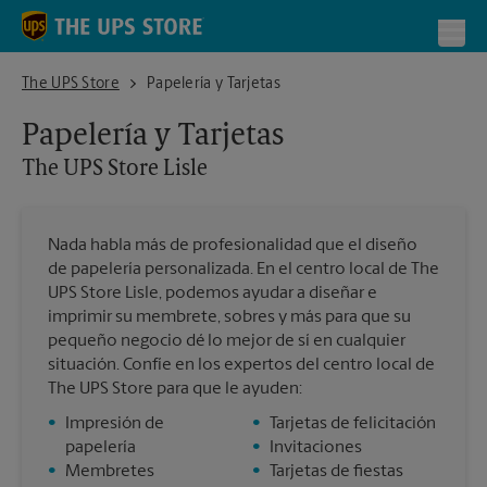
Skip to content
Return to Nav
Toggl
The UPS Store Lisle
The UPS Store
Papelería y Tarjetas
Papelería y Tarjetas
The UPS Store
Lisle
Nada habla más de profesionalidad que el diseño
de papelería personalizada. En el centro local de The
UPS Store Lisle, podemos ayudar a diseñar e
imprimir su membrete, sobres y más para que su
pequeño negocio dé lo mejor de sí en cualquier
situación. Confíe en los expertos del centro local de
The UPS Store para que le ayuden:
•
Impresión de
•
Tarjetas de felicitación
papelería
•
Invitaciones
•
Membretes
•
Tarjetas de fiestas