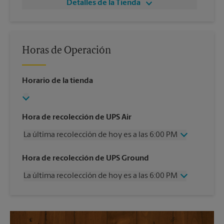
Detalles de la Tienda
Horas de Operación
Horario de la tienda
Hora de recolección de UPS Air
La última recolección de hoy es a las 6:00 PM
Miércoles
6:00 PM
Hora de recolección de UPS Ground
Jueves
6:00 PM
La última recolección de hoy es a las 6:00 PM
Viernes
6:00 PM
Sábado
4:00 PM
Miércoles
6:00 PM
Domingo
Sin Recolección
Jueves
6:00 PM
Lunes
6:00 PM
Viernes
6:00 PM
Martes
6:00 PM