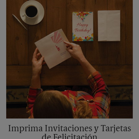
Sábado
Sin Recolección
Domingo
Sin Recolección
Lunes
6:00 PM
Martes
6:00 PM
Imprima Invitaciones y Tarjetas
de Felicitación