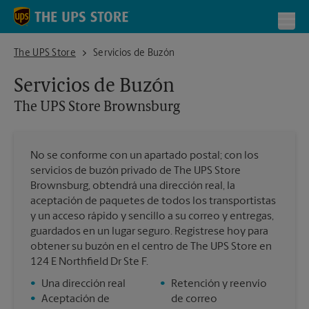
Skip to content
Return to Nav
Toggl
The UPS Store Brownsburg
The UPS Store
Servicios de Buzón
Servicios de Buzón
The UPS Store
Brownsburg
No se conforme con un apartado postal; con los
servicios de buzón privado de The UPS Store
Brownsburg, obtendrá una dirección real, la
aceptación de paquetes de todos los transportistas
y un acceso rápido y sencillo a su correo y entregas,
guardados en un lugar seguro. Regístrese hoy para
obtener su buzón en el centro de The UPS Store en
124 E Northfield Dr Ste F.
•
Una dirección real
•
Retención y reenvío
•
Aceptación de
de correo