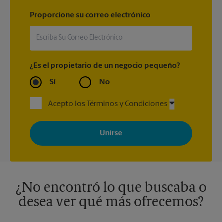
Proporcione su correo electrónico
¿Es el propietario de un negocio pequeño?
Sí
No
Acepto los Términos y Condiciones
Al registrarse, acepta recibir correos electrónicos de The UPS
Store con noticias, ofertas especiales, promociones y mensajes
adaptados a sus intereses. Puede darse de baja en cualquier
momento. Para más información, consulte nuestra política de
privacidad. Los centros están bajo la titularidad y la gestión
independiente de franquiciados. Varias ofertas pueden estar
disponibles solo en algunos centros participantes. Para más
información, contacte al centro The UPS Store en su ciudad.
¿No encontró lo que buscaba o
desea ver qué más ofrecemos?