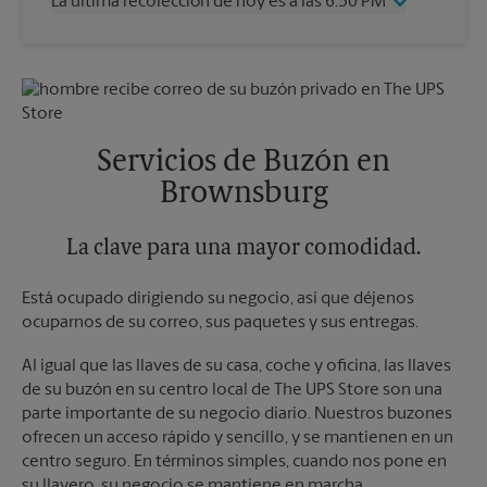
La última recolección de hoy es a las 6:30 PM
Viernes
6:30 PM
Sábado
2:00 PM
Miércoles
6:30 PM
Domingo
Sin Recolección
Jueves
6:30 PM
Lunes
6:30 PM
Viernes
6:30 PM
Martes
6:30 PM
Sábado
Sin Recolección
Domingo
Sin Recolección
Servicios de Buzón en
Lunes
6:30 PM
Brownsburg
Martes
6:30 PM
La clave para una mayor comodidad.
Está ocupado dirigiendo su negocio, así que déjenos
ocuparnos de su correo, sus paquetes y sus entregas.
Al igual que las llaves de su casa, coche y oficina, las llaves
de su buzón en su centro local de The UPS Store son una
parte importante de su negocio diario. Nuestros buzones
ofrecen un acceso rápido y sencillo, y se mantienen en un
centro seguro. En términos simples, cuando nos pone en
su llavero, su negocio se mantiene en marcha.