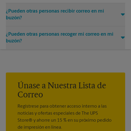
¿Pueden otras personas recibir correo en mi
buzón?
Puede añadir los nombres de las personas autorizadas a
¿Pueden otras personas recoger mi correo en mi
recibir correo en su buzón. Cada destinatario deberá
presentar dos formas válidas de identificación para
buzón?
completar el formulario PS 1583 obligatorio.
Sí. Puede permitir que otras personas recojan su correo
prestándoles la llave de su buzón. La posesión de la llave del
buzón se considerará una prueba válida de que el poseedor
de la llave está debidamente autorizado para retirar cualquier
contenido del buzón.
Únase a Nuestra Lista de
Correo
Regístrese para obtener acceso interno a las
noticias y ofertas especiales de The UPS
Store® y ahorre un 15 % en su próximo pedido
de impresión en línea.