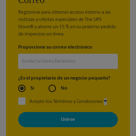
Correo
Regístrese para obtener acceso interno a las
noticias y ofertas especiales de The UPS
Store® y ahorre un 15 % en su próximo pedido
de impresión en línea.
Proporcione su correo electrónico
¿Es el propietario de un negocio pequeño?
Sí
No
Acepto los Términos y Condiciones
Al registrarse, acepta recibir correos electrónicos de The UPS
Store con noticias, ofertas especiales, promociones y mensajes
adaptados a sus intereses. Puede darse de baja en cualquier
momento. Para más información, consulte nuestra política de
privacidad. Los centros están bajo la titularidad y la gestión
independiente de franquiciados. Varias ofertas pueden estar