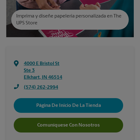
Imprima y diseñe papelería personalizada en The
UPS Store
4000 E Bristol St
Ste 3
Elkhart
,
IN
46514
(574) 262-2994
Página De Inicio De La Tienda
Comuníquese Con Nosotros