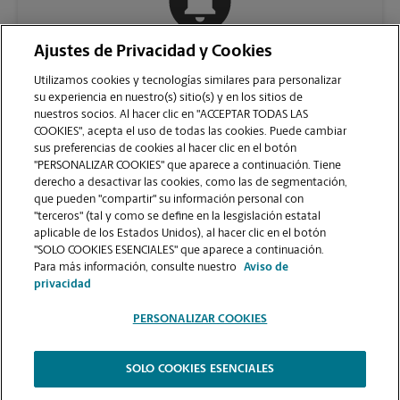
Ajustes de Privacidad y Cookies
COMUNÍQUESE CON NOSOTROS
Utilizamos cookies y tecnologías similares para personalizar
su experiencia en nuestro(s) sitio(s) y en los sitios de
nuestros socios. Al hacer clic en "ACCEPTAR TODAS LAS
COOKIES", acepta el uso de todas las cookies. Puede cambiar
sus preferencias de cookies al hacer clic en el botón
"PERSONALIZAR COOKIES" que aparece a continuación. Tiene
derecho a desactivar las cookies, como las de segmentación,
que pueden "compartir" su información personal con
"terceros" (tal y como se define en la lesgislación estatal
aplicable de los Estados Unidos), al hacer clic en el botón
"SOLO COOKIES ESENCIALES" que aparece a continuación.
VER LA PÁGINA DE LA TIENDA
Para más información, consulte nuestro
Aviso de
privacidad
PERSONALIZAR COOKIES
SOLO COOKIES ESENCIALES
Copyright © 1994-
2026
.
The UPS Store
|
Aviso de Privacidad
|
Términos de Uso del Sitio Web
|