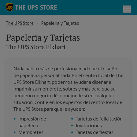
Skip to content
Return to Nav
Toggl
The UPS Store Elkhart
The UPS Store
Papelería y Tarjetas
Papelería y Tarjetas
The UPS Store
Elkhart
Nada habla más de profesionalidad que el diseño
de papelería personalizada. En el centro local de The
UPS Store Elkhart, podemos ayudar a diseñar e
imprimir su membrete, sobres y más para que su
pequeño negocio dé lo mejor de sí en cualquier
situación. Confíe en los expertos del centro local de
The UPS Store para que le ayuden:
•
Impresión de
•
Tarjetas de felicitación
papelería
•
Invitaciones
•
Membretes
•
Tarjetas de fiestas