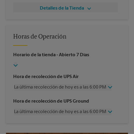
Detalles de la Tienda
Horas de Operación
Horario de la tienda
- Abierto 7 Días
Hora de recolección de UPS Air
La última recolección de hoy es a las 6:00 PM
Miércoles
6:00 PM
Hora de recolección de UPS Ground
Jueves
6:00 PM
La última recolección de hoy es a las 6:00 PM
Viernes
6:00 PM
Sábado
12:00 PM
Miércoles
6:00 PM
Domingo
Sin Recolección
Jueves
6:00 PM
Lunes
6:00 PM