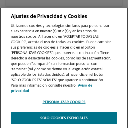
Ajustes de Privacidad y Cookies
Utilizamos cookies y tecnologías similares para personalizar
su experiencia en nuestro(s) sitio(s) y en los sitios de
nuestros socios. Al hacer clic en "ACCEPTAR TODAS LAS
COOKIES", acepta el uso de todas las cookies. Puede cambiar
sus preferencias de cookies al hacer clic en el botón
VER LA PÁGINA DE LA TIENDA
"PERSONALIZAR COOKIES" que aparece a continuación. Tiene
derecho a desactivar las cookies, como las de segmentación,
que pueden "compartir" su información personal con
"terceros" (tal y como se define en la lesgislación estatal
aplicable de los Estados Unidos), al hacer clic en el botón
"SOLO COOKIES ESENCIALES" que aparece a continuación.
Para más información, consulte nuestro
Aviso de
Copyright © 1994-
2026
.
privacidad
Como es un negocio de franquicias, cada centro The UPS Store está bajo la
PERSONALIZAR COOKIES
titularidad y la gestión independiente de franquiciados. The UPS Store Inc.,
como franquiciador, no le ofrece formación notarial al dueño de la franquicia
o a sus empleados. Cada dueño de franquicia determina la capacitación y los
requisitos para obtener la condición notarial de The UPS Store, y estos
SOLO COOKIES ESENCIALES
requisitos deben basarse en las leyes del estado en donde operan.
The UPS Store
|
Aviso de Privacidad
|
Términos de Uso del Sitio Web
|