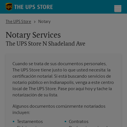
Skip to content
Return to Nav
Toggl
The UPS Store N Shadeland Ave
The UPS Store
Notary
Notary Services
The UPS Store
N Shadeland Ave
Cuando se trata de sus documentos personales,
The UPS Store tiene justo lo que usted necesita: la
certificación notarial. Si está buscando servicios de
notario público en Indianapolis, venga a este centro
local de The UPS Store. Pase por aquí hoy y tache la
notarización de su lista.
Algunos documentos comúnmente notariados
incluyen:
•
Testamentos
•
Contratos