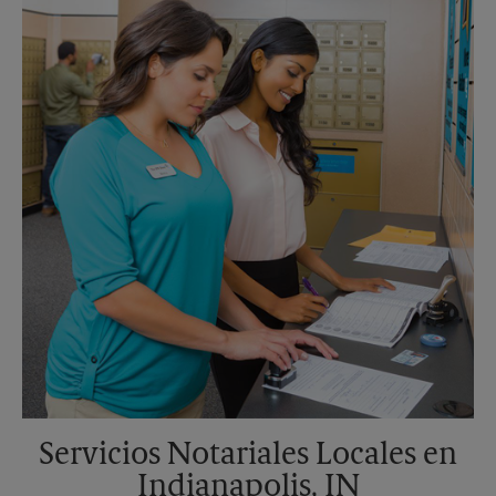
Sábado
Sin Recolección
Domingo
Sin Recolección
Lunes
6:30 PM
Martes
6:30 PM
Servicios Notariales Locales en
Indianapolis, IN