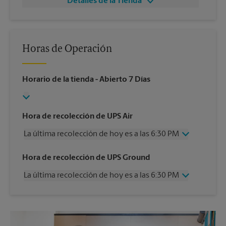
Detalles de la Tienda
Horas de Operación
Horario de la tienda
- Abierto 7 Días
Hora de recolección de UPS Air
La última recolección de hoy es a las 6:30 PM
Miércoles
6:30 PM
Hora de recolección de UPS Ground
Jueves
6:30 PM
La última recolección de hoy es a las 6:30 PM
Viernes
6:30 PM
Sábado
3:00 PM
Miércoles
6:30 PM
Domingo
Sin Recolección
Jueves
6:30 PM
Lunes
6:30 PM
Viernes
6:30 PM
Martes
6:30 PM