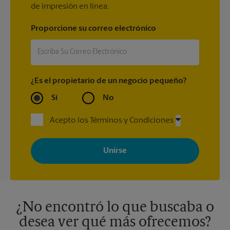
de impresión en línea.
Proporcione su correo electrónico
¿Es el propietario de un negocio pequeño?
Sí
No
Acepto los Términos y Condiciones
Al registrarse, acepta recibir correos electrónicos de The UPS
Store con noticias, ofertas especiales, promociones y mensajes
adaptados a sus intereses. Puede darse de baja en cualquier
momento. Para más información, consulte nuestra política de
privacidad. Los centros están bajo la titularidad y la gestión
independiente de franquiciados. Varias ofertas pueden estar
disponibles solo en algunos centros participantes. Para más
información, contacte al centro The UPS Store en su ciudad.
¿No encontró lo que buscaba o
desea ver qué más ofrecemos?