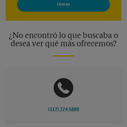
Store con noticias, ofertas especiales, promociones y mensajes
adaptados a sus intereses. Puede darse de baja en cualquier
momento. Para más información, consulte nuestra política de
privacidad. Los centros están bajo la titularidad y la gestión
independiente de franquiciados. Varias ofertas pueden estar
disponibles solo en algunos centros participantes. Para más
información, contacte al centro The UPS Store en su ciudad.
¿No encontró lo que buscaba o
desea ver qué más ofrecemos?
(317) 774-5889