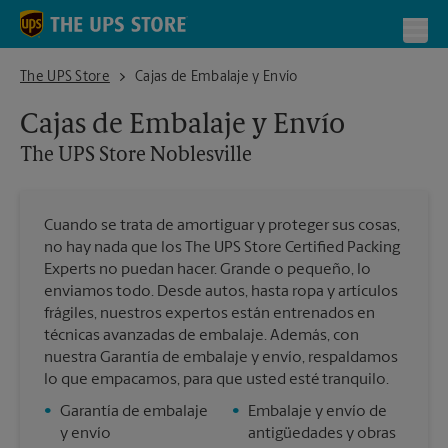
Skip to content
Return to Nav
Toggl
The UPS Store Noblesville
The UPS Store
Cajas de Embalaje y Envío
Cajas de Embalaje y Envío
The UPS Store
Noblesville
Cuando se trata de amortiguar y proteger sus cosas,
no hay nada que los The UPS Store Certified Packing
Experts no puedan hacer. Grande o pequeño, lo
enviamos todo. Desde autos, hasta ropa y artículos
frágiles, nuestros expertos están entrenados en
técnicas avanzadas de embalaje. Además, con
nuestra Garantía de embalaje y envío, respaldamos
lo que empacamos, para que usted esté tranquilo.
•
Garantía de embalaje
•
Embalaje y envío de
y envío
antigüedades y obras