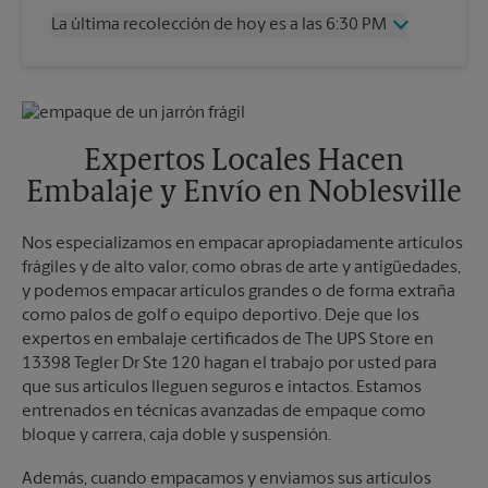
Jueves
6:30 PM
La última recolección de hoy es a las 6:30 PM
Viernes
6:30 PM
Sábado
2:30 PM
Miércoles
6:30 PM
Domingo
Sin Recolección
Jueves
6:30 PM
Lunes
6:30 PM
Viernes
6:30 PM
Martes
6:30 PM
Sábado
2:30 PM
Expertos Locales Hacen
Domingo
Sin Recolección
Embalaje y Envío en Noblesville
Lunes
6:30 PM
Martes
6:30 PM
Nos especializamos en empacar apropiadamente artículos
frágiles y de alto valor, como obras de arte y antigüedades,
y podemos empacar artículos grandes o de forma extraña
como palos de golf o equipo deportivo. Deje que los
expertos en embalaje certificados de The UPS Store en
13398 Tegler Dr Ste 120 hagan el trabajo por usted para
que sus artículos lleguen seguros e intactos. Estamos
entrenados en técnicas avanzadas de empaque como
bloque y carrera, caja doble y suspensión.
Además, cuando empacamos y enviamos sus artículos