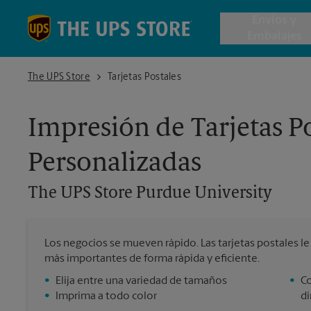
Skip to content
Return to Nav
Envios y
Embalajes
The UPS Store Purdue University
The UPS Store
Tarjetas Postales
Envío de 
Impresión de Tarjetas Po
Cajas de 
Personalizadas
Servicios 
The UPS Store
Purdue University
Envío Inte
Los negocios se mueven rápido. Las tarjetas postales le d
más importantes de forma rápida y eficiente.
Todos los
•
Elija entre una variedad de tamaños
•
Co
•
Imprima a todo color
di