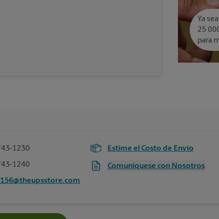
Ya sea
25 000
para m
743-1230
Estime el Costo de Envío
743-1240
Comuníquese con Nosotros
6156@theupsstore.com