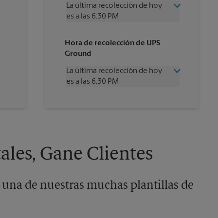
La última recolección de hoy
es a las 6:30 PM
Miércoles
6:30 PM
Hora de recolección de UPS
Jueves
6:30 PM
Ground
Viernes
6:30 PM
Sábado
2:30 PM
La última recolección de hoy
Domingo
Sin Recolección
es a las 6:30 PM
Lunes
6:30 PM
Martes
6:30 PM
Miércoles
6:30 PM
Jueves
6:30 PM
Viernes
6:30 PM
Sábado
2:30 PM
Domingo
Sin Recolección
ales, Gane Clientes
Lunes
6:30 PM
Martes
6:30 PM
 una de nuestras muchas plantillas de