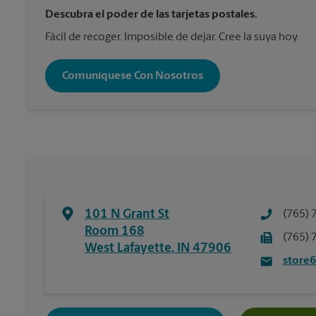
Descubra el poder de las tarjetas postales.
Fácil de recoger. Imposible de dejar. Cree la suya hoy.
Comuníquese Con Nosotros
101 N Grant St
(765) 
Room 168
(765) 
West Lafayette
,
IN
47906
store