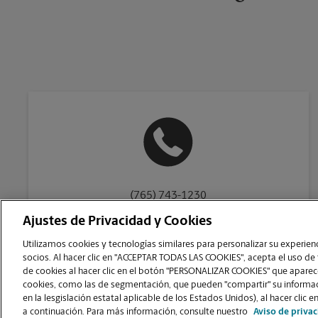
(765) 743-1230
Ajustes de Privacidad y Cookies
Utilizamos cookies y tecnologías similares para personalizar su experienci
socios. Al hacer clic en "ACCEPTAR TODAS LAS COOKIES", acepta el uso de
de cookies al hacer clic en el botón "PERSONALIZAR COOKIES" que aparece
Copyright © 1994-
2026
.
cookies, como las de segmentación, que pueden "compartir" su informaci
The UPS Store
|
Aviso de Privacidad
|
Términos de Uso del Sitio Web
|
en la lesgislación estatal aplicable de los Estados Unidos), al hacer cl
PERSONALIZAR COOKIES
a continuación. Para más información, consulte nuestro
Aviso de priva