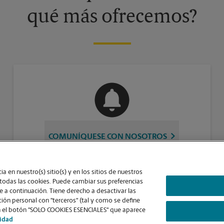
qué más ofrecemos?
COMUNÍQUESE CON NOSOTROS
a en nuestro(s) sitio(s) y en los sitios de nuestros
 todas las cookies. Puede cambiar sus preferencias
 a continuación. Tiene derecho a desactivar las
ón personal con "terceros" (tal y como se define
Contraste Alto
ic en el botón "SOLO COOKIES ESENCIALES" que aparece
cidad