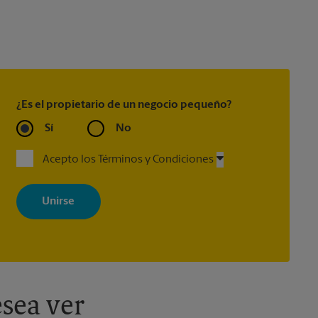
¿Es el propietario de un negocio pequeño?
Sí
No
Acepto los Términos y Condiciones
Al registrarse, acepta recibir correos electrónicos de The UPS Store
con noticias, ofertas especiales, promociones y mensajes
adaptados a sus intereses. Puede darse de baja en cualquier
momento. Para más información, consulte nuestra política de
privacidad. Los centros están bajo la titularidad y la gestión
independiente de franquiciados. Varias ofertas pueden estar
disponibles solo en algunos centros participantes. Para más
información, contacte al centro The UPS Store en su ciudad.
sea ver