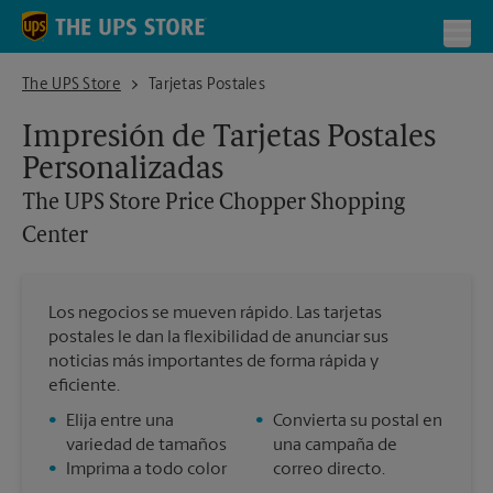
Skip to content
Return to Nav
Toggl
The UPS Store Price Chopper Shopping Center
The UPS Store
Tarjetas Postales
Impresión de Tarjetas Postales
Personalizadas
The UPS Store
Price Chopper Shopping
Center
Los negocios se mueven rápido. Las tarjetas
postales le dan la flexibilidad de anunciar sus
noticias más importantes de forma rápida y
eficiente.
•
Elija entre una
•
Convierta su postal en
variedad de tamaños
una campaña de
•
Imprima a todo color
correo directo.