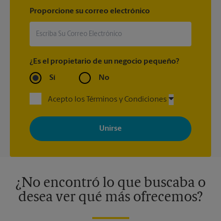
Proporcione su correo electrónico
¿Es el propietario de un negocio pequeño?
Sí
No
Acepto los Términos y Condiciones
Al registrarse, acepta recibir correos electrónicos de The UPS
Store con noticias, ofertas especiales, promociones y mensajes
adaptados a sus intereses. Puede darse de baja en cualquier
momento. Para más información, consulte nuestra política de
privacidad. Los centros están bajo la titularidad y la gestión
independiente de franquiciados. Varias ofertas pueden estar
disponibles solo en algunos centros participantes. Para más
información, contacte al centro The UPS Store en su ciudad.
¿No encontró lo que buscaba o
desea ver qué más ofrecemos?