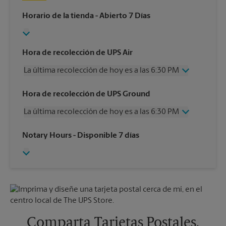
Horario de la tienda
- Abierto 7 Días
Hora de recolección de UPS Air
La última recolección de hoy es a las 6:30 PM
Miércoles
6:30 PM
Hora de recolección de UPS Ground
Jueves
6:30 PM
La última recolección de hoy es a las 6:30 PM
Viernes
6:30 PM
Sábado
2:00 PM
Miércoles
6:30 PM
Notary Hours
- Disponible 7 días
Domingo
Sin Recolección
Jueves
6:30 PM
Lunes
6:30 PM
Viernes
6:30 PM
Martes
6:30 PM
Sábado
Sin Recolección
Domingo
Sin Recolección
Lunes
6:30 PM
Martes
6:30 PM
Comparta Tarjetas Postales,