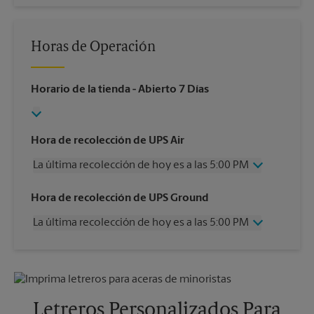
Horas de Operación
Horario de la tienda
- Abierto 7 Días
Hora de recolección de UPS Air
La última recolección de hoy es a las 5:00 PM
Miércoles
5:00 PM
Hora de recolección de UPS Ground
Jueves
5:00 PM
La última recolección de hoy es a las 5:00 PM
Viernes
5:00 PM
Sábado
Sin Recolección
Miércoles
5:00 PM
Domingo
Sin Recolección
Jueves
5:00 PM
Lunes
5:00 PM
Viernes
5:00 PM
Martes
5:00 PM
Sábado
Sin Recolección
Letreros Personalizados Para