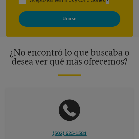
Acepto los Términos y Condiciones
Al registrarse, acepta recibir correos electrónicos de The UPS
Store con noticias, ofertas especiales, promociones y mensajes
adaptados a sus intereses. Puede darse de baja en cualquier
momento. Para más información, consulte nuestra política de
privacidad. Los centros están bajo la titularidad y la gestión
independiente de franquiciados. Varias ofertas pueden estar
disponibles solo en algunos centros participantes. Para más
información, contacte al centro The UPS Store en su ciudad.
¿No encontró lo que buscaba o
desea ver qué más ofrecemos?
(502) 625-1581