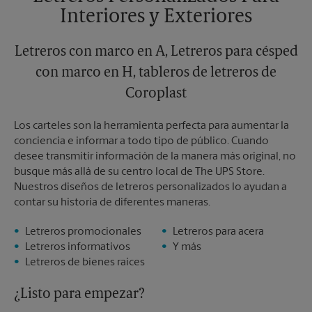
Domingo
Sin Recolección
Interiores y Exteriores
Lunes
5:00 PM
Martes
5:00 PM
Letreros con marco en A, Letreros para césped
con marco en H, tableros de letreros de
Coroplast
Los carteles son la herramienta perfecta para aumentar la
conciencia e informar a todo tipo de público. Cuando
desee transmitir información de la manera más original, no
busque más allá de su centro local de The UPS Store.
Nuestros diseños de letreros personalizados lo ayudan a
contar su historia de diferentes maneras.
Letreros promocionales
Letreros para acera
Letreros informativos
Y más
Letreros de bienes raíces
¿Listo para empezar?