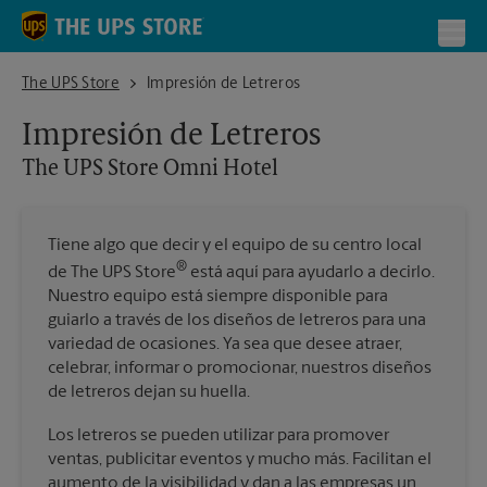
Skip to content
Return to Nav
Toggl
The UPS Store Omni Hotel
The UPS Store
Impresión de Letreros
Impresión de Letreros
The UPS Store
Omni Hotel
Tiene algo que decir y el equipo de su centro local
®
de The UPS Store
está aquí para ayudarlo a decirlo.
Nuestro equipo está siempre disponible para
guiarlo a través de los diseños de letreros para una
variedad de ocasiones. Ya sea que desee atraer,
celebrar, informar o promocionar, nuestros diseños
de letreros dejan su huella.
Los letreros se pueden utilizar para promover
ventas, publicitar eventos y mucho más. Facilitan el
aumento de la visibilidad y dan a las empresas un