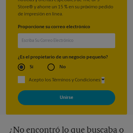
noticias y ofertas especiales de The UPS
Store® y ahorre un 15 % en su próximo pedido
de impresión en línea.
Proporcione su correo electrónico
¿Es el propietario de un negocio pequeño?
Sí
No
Acepto los Términos y Condiciones
Al registrarse, acepta recibir correos electrónicos de The UPS
Store con noticias, ofertas especiales, promociones y mensajes
adaptados a sus intereses. Puede darse de baja en cualquier
momento. Para más información, consulte nuestra política de
privacidad. Los centros están bajo la titularidad y la gestión
independiente de franquiciados. Varias ofertas pueden estar
disponibles solo en algunos centros participantes. Para más
información, contacte al centro The UPS Store en su ciudad.
¿No encontró lo que buscaba o