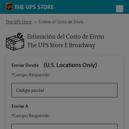
Skip to content
Return to Nav
Toggl
The UPS Store E Broadway
The UPS Store
Estime el Costo de Envío
Estimación del Costo de Envío
The UPS Store
E Broadway
(U.S. Locations Only)
Enviar Desde
Infor
*Campo Requerido
Código postal
Tipo 
Enviar A
Su 
*Campo Requerido
nues
The 