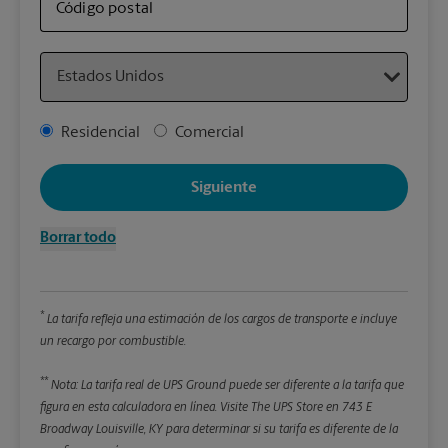
sus 
Código postal
Country
Detal
*Cam
Address Type
Residencial
Comercial
Redon
enter
Siguiente
Pe
Borrar todo
Lon
*
La tarifa refleja una estimación de los cargos de transporte e incluye
An
un recargo por combustible.
**
Alt
Nota: La tarifa real de UPS Ground puede ser diferente a la tarifa que
figura en esta calculadora en línea.
Visite The UPS Store en 743 E
Broadway Louisville, KY para determinar si su tarifa es diferente de la