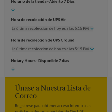
Horario de la tienda
- Abierto 7 Días
Hora de recolección de UPS Air
La última recolección de hoy es a las 5:15 PM
Miércoles
5:15 PM
Hora de recolección de UPS Ground
Jueves
5:15 PM
La última recolección de hoy es a las 5:15 PM
Viernes
5:15 PM
Sábado
1:30 PM
Miércoles
5:15 PM
Notary Hours
- Disponible 7 días
Domingo
Sin Recolección
Jueves
5:15 PM
Lunes
5:15 PM
Viernes
5:15 PM
Martes
5:15 PM
Sábado
Sin Recolección
Domingo
Sin Recolección
Lunes
Únase a Nuestra Lista de
5:15 PM
Martes
5:15 PM
Correo
Regístrese para obtener acceso interno a las