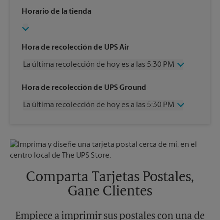
Horario de la tienda
Hora de recolección de UPS Air
La última recolección de hoy es a las 5:30 PM
Miércoles
5:30 PM
Hora de recolección de UPS Ground
Jueves
5:30 PM
La última recolección de hoy es a las 5:30 PM
Viernes
5:30 PM
Sábado
1:00 PM
Miércoles
5:30 PM
Domingo
Sin Recolección
Jueves
5:30 PM
Lunes
5:30 PM
Viernes
5:30 PM
Martes
5:30 PM
Sábado
Sin Recolección
Domingo
Sin Recolección
Comparta Tarjetas Postales,
Lunes
5:30 PM
Gane Clientes
Martes
5:30 PM
Empiece a imprimir sus postales con una de