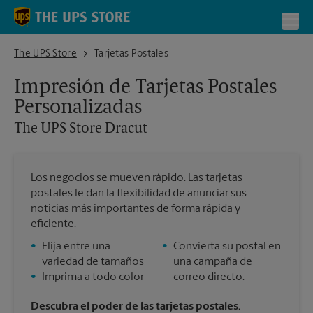
Skip to content
Return to Nav
Toggl
The UPS Store Dracut
The UPS Store
Tarjetas Postales
Impresión de Tarjetas Postales
Personalizadas
The UPS Store
Dracut
Los negocios se mueven rápido. Las tarjetas
postales le dan la flexibilidad de anunciar sus
noticias más importantes de forma rápida y
eficiente.
•
Elija entre una
•
Convierta su postal en
variedad de tamaños
una campaña de
•
Imprima a todo color
correo directo.
Descubra el poder de las tarjetas postales.