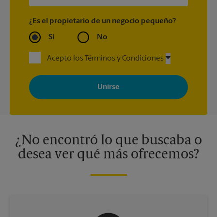
¿Es el propietario de un negocio pequeño?
Sí
No
Acepto los Términos y Condiciones
Al registrarse, acepta recibir correos electrónicos de The UPS
Store con noticias, ofertas especiales, promociones y mensajes
adaptados a sus intereses. Puede darse de baja en cualquier
momento. Para más información, consulte nuestra política de
privacidad. Los centros están bajo la titularidad y la gestión
independiente de franquiciados. Varias ofertas pueden estar
disponibles solo en algunos centros participantes. Para más
información, contacte al centro The UPS Store en su ciudad.
¿No encontró lo que buscaba o
desea ver qué más ofrecemos?