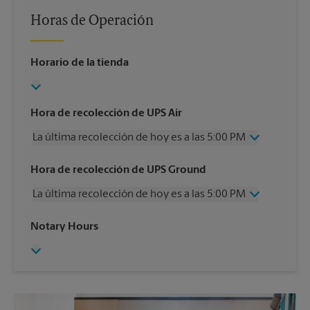
Horas de Operación
Horario de la tienda
Hora de recolección de UPS Air
La última recolección de hoy es a las 5:00 PM
Miércoles
5:00 PM
Hora de recolección de UPS Ground
Jueves
5:00 PM
La última recolección de hoy es a las 5:00 PM
Viernes
5:00 PM
Sábado
1:30 PM
Miércoles
5:00 PM
Notary Hours
Domingo
Sin Recolección
Jueves
5:00 PM
Lunes
5:00 PM
Viernes
5:00 PM
Martes
5:00 PM
Sábado
Sin Recolección
Domingo
Sin Recolección
Lunes
5:00 PM