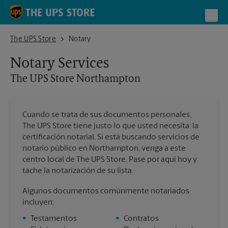
Skip to content
Return to Nav
Toggl
The UPS Store Northampton
The UPS Store
Notary
Notary Services
The UPS Store
Northampton
Cuando se trata de sus documentos personales,
The UPS Store tiene justo lo que usted necesita: la
certificación notarial. Si está buscando servicios de
notario público en Northampton, venga a este
centro local de The UPS Store. Pase por aquí hoy y
tache la notarización de su lista.
Algunos documentos comúnmente notariados
incluyen:
•
Testamentos
•
Contratos