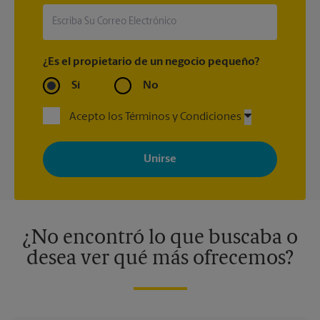
¿Es el propietario de un negocio pequeño?
Sí
No
Acepto los Términos y Condiciones
Al registrarse, acepta recibir correos electrónicos de The UPS
Store con noticias, ofertas especiales, promociones y mensajes
adaptados a sus intereses. Puede darse de baja en cualquier
momento. Para más información, consulte nuestra política de
privacidad. Los centros están bajo la titularidad y la gestión
independiente de franquiciados. Varias ofertas pueden estar
disponibles solo en algunos centros participantes. Para más
información, contacte al centro The UPS Store en su ciudad.
¿No encontró lo que buscaba o
desea ver qué más ofrecemos?