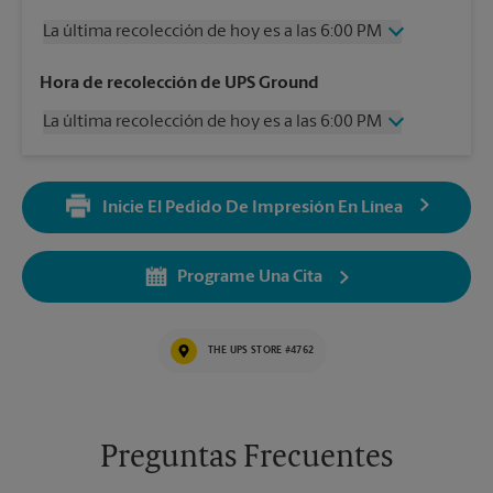
La última recolección de hoy es a las 6:00 PM
Miércoles
6:00 PM
Hora de recolección de UPS Ground
Jueves
6:00 PM
La última recolección de hoy es a las 6:00 PM
Viernes
6:00 PM
Sábado
3:00 PM
Miércoles
6:00 PM
Domingo
Sin Recolección
Jueves
6:00 PM
Lunes
6:00 PM
Inicie El Pedido De Impresión En Línea
Viernes
6:00 PM
Martes
6:00 PM
Sábado
Sin Recolección
Domingo
Sin Recolección
Programe Una Cita
Lunes
6:00 PM
Martes
6:00 PM
THE UPS STORE #4762
Preguntas Frecuentes