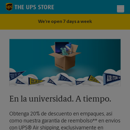
Skip to content
Return to Nav
Toggl
We're open 7 days a week
En la universidad. A tiempo.
Obtenga 20% de descuento en empaques, así
como nuestra garantía de reembolso** en envíos
con UPS® Air shipping, exclusivamente en