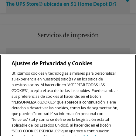
The UPS Store® ubicada en 31 Home Depot Dr?
Servicios de impresión
¿Qué clase de archivos (por ejemplo, PDF, JPEG)
debo usar para enviar a imprimir documentos en
Ajustes de Privacidad y Cookies
la sucursal de Plymouth?
Utilizamos cookies y tecnologías similares para personalizar
su experiencia en nuestro(s) sitio(s) y en los sitios de
nuestros socios. Al hacer clic en "ACCEPTAR TODAS LAS
¿Puedo terminar un trabajo de impresión
COOKIES", acepta el uso de todas las cookies. Puede cambiar
(laminado, encuadernado o engrapado) en la
sus preferencias de cookies al hacer clic en el botón
sucursal ubicada en 31 Home Depot Dr?
"PERSONALIZAR COOKIES" que aparece a continuación. Tiene
derecho a desactivar las cookies, como las de segmentación,
que pueden "compartir" su información personal con
¿La sucursal de Plymouth ofrece servicios de
"terceros" (tal y como se define en la lesgislación estatal
impresión de gran formato como pancartas,
aplicable de los Estados Unidos), al hacer clic en el botón
"SOLO COOKIES ESENCIALES" que aparece a continuación.
carteles o planos?