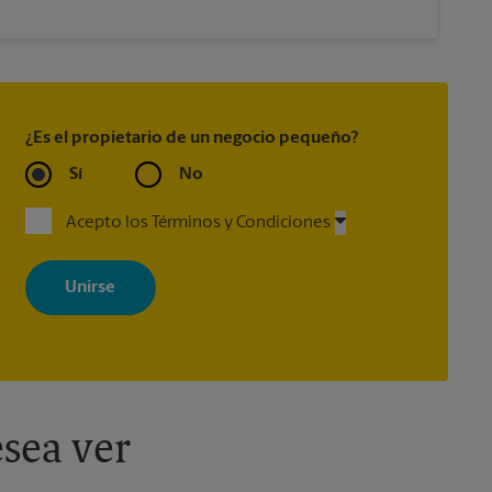
¿Es el propietario de un negocio pequeño?
Sí
No
Acepto los Términos y Condiciones
Al registrarse, acepta recibir correos electrónicos de The UPS Store
con noticias, ofertas especiales, promociones y mensajes
adaptados a sus intereses. Puede darse de baja en cualquier
momento. Para más información, consulte nuestra política de
privacidad. Los centros están bajo la titularidad y la gestión
independiente de franquiciados. Varias ofertas pueden estar
disponibles solo en algunos centros participantes. Para más
información, contacte al centro The UPS Store en su ciudad.
sea ver