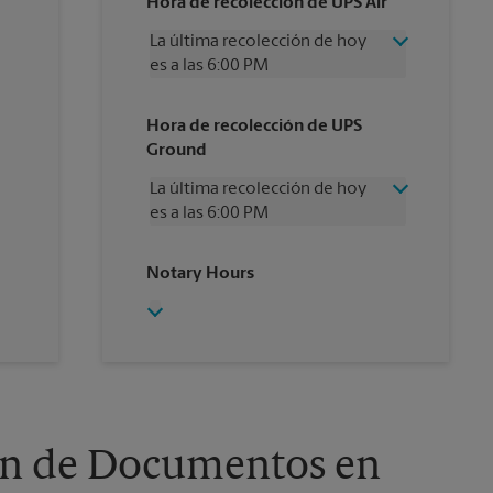
Hora de recolección de UPS Air
La última recolección de hoy
es a las 6:00 PM
Miércoles
6:00 PM
Hora de recolección de UPS
Jueves
6:00 PM
Ground
Viernes
6:00 PM
Sábado
3:00 PM
La última recolección de hoy
Domingo
Sin Recolección
es a las 6:00 PM
Lunes
6:00 PM
Martes
6:00 PM
Miércoles
6:00 PM
Notary Hours
Jueves
6:00 PM
Viernes
6:00 PM
Sábado
Sin Recolección
Domingo
Sin Recolección
Lunes
6:00 PM
Martes
6:00 PM
ión de Documentos en