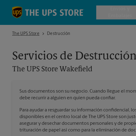
Skip to content
Return to Nav
Envios y
Embalajes
The UPS Store Wakefield
The UPS Store
Destrucción
Envío de 
Servicios de Destrucció
Cajas de 
The UPS Store
Wakefield
Servicios 
Sus documentos son su negocio. Cuando llegue el mome
Envío Inte
debe recurrir a alguien en quien pueda confiar.
Para ayudar a resguardar su información confidencial, los
disponibles en el centro local de The UPS Store son just
Todos los
asegurar y desechar documentos personales y de propie
trituración de papel así como para la eliminación de d