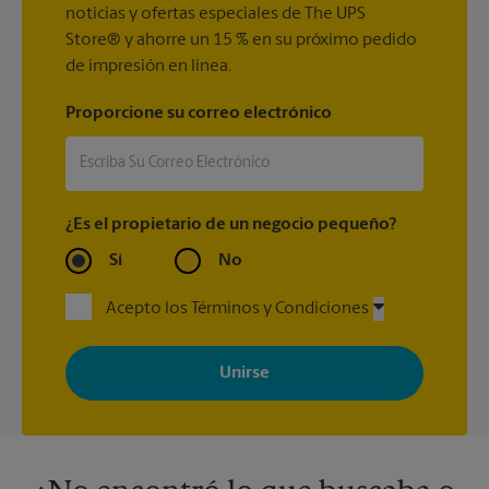
noticias y ofertas especiales de The UPS
Store® y ahorre un 15 % en su próximo pedido
de impresión en línea.
Proporcione su correo electrónico
¿Es el propietario de un negocio pequeño?
Sí
No
Acepto los Términos y Condiciones
Al registrarse, acepta recibir correos electrónicos de The UPS
Store con noticias, ofertas especiales, promociones y mensajes
adaptados a sus intereses. Puede darse de baja en cualquier
momento. Para más información, consulte nuestra política de
privacidad. Los centros están bajo la titularidad y la gestión
independiente de franquiciados. Varias ofertas pueden estar
disponibles solo en algunos centros participantes. Para más
información, contacte al centro The UPS Store en su ciudad.