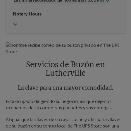
La última recolección de hoy es a las 5:00 PM
Viernes
5:00 PM
Sábado
3:45 PM
Miércoles
5:00 PM
Notary Hours
Domingo
Sin Recolección
Jueves
5:00 PM
Lunes
5:00 PM
Viernes
5:00 PM
Martes
5:00 PM
Sábado
3:45 PM
Domingo
Sin Recolección
Lunes
5:00 PM
Martes
5:00 PM
Servicios de Buzón en
Lutherville
La clave para una mayor comodidad.
Está ocupado dirigiendo su negocio, así que déjenos
ocuparnos de su correo, sus paquetes y sus entregas.
Al igual que las llaves de su casa, coche y oficina, las llaves
de su buzón en su centro local de The UPS Store son una