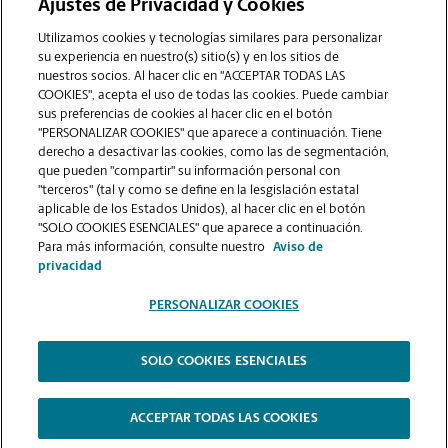
Ajustes de Privacidad y Cookies
COMUNÍQUESE CON NOSOTROS
Utilizamos cookies y tecnologías similares para personalizar
su experiencia en nuestro(s) sitio(s) y en los sitios de
nuestros socios. Al hacer clic en "ACCEPTAR TODAS LAS
COOKIES", acepta el uso de todas las cookies. Puede cambiar
sus preferencias de cookies al hacer clic en el botón
"PERSONALIZAR COOKIES" que aparece a continuación. Tiene
derecho a desactivar las cookies, como las de segmentación,
que pueden "compartir" su información personal con
"terceros" (tal y como se define en la lesgislación estatal
aplicable de los Estados Unidos), al hacer clic en el botón
"SOLO COOKIES ESENCIALES" que aparece a continuación.
VER LA PÁGINA DE LA TIENDA
Para más información, consulte nuestro
Aviso de
privacidad
PERSONALIZAR COOKIES
SOLO COOKIES ESENCIALES
Copyright © 1994-
2026
.
The UPS Store
|
Aviso de Privacidad
|
Términos de Uso del Sitio Web
|
Contraste Alto
ACCEPTAR TODAS LAS COOKIES
PERSONALIZAR COOKIES