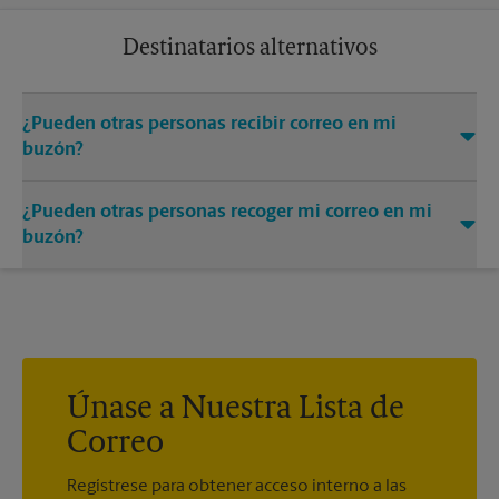
regrese de un largo viaje de negocios o de unas relajadas
vacaciones. Pueden aplicarse cargos adicionales.
Destinatarios alternativos
¿Pueden otras personas recibir correo en mi
buzón?
Puede añadir los nombres de las personas autorizadas a
¿Pueden otras personas recoger mi correo en mi
recibir correo en su buzón. Cada destinatario deberá
presentar dos formas válidas de identificación para
buzón?
completar el formulario PS 1583 obligatorio.
Sí. Puede permitir que otras personas recojan su correo
prestándoles la llave de su buzón. La posesión de la llave del
buzón se considerará una prueba válida de que el poseedor
de la llave está debidamente autorizado para retirar cualquier
contenido del buzón.
Únase a Nuestra Lista de
Correo
Regístrese para obtener acceso interno a las