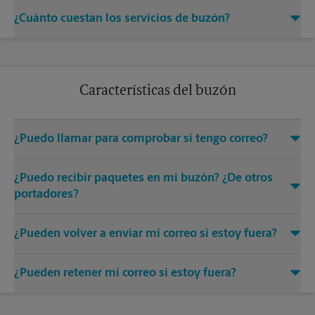
identificación, una de las cuales debe incluir una fotografía.
Sí. Comuníquese con nosotros para conocer los detalles y
Lutherville, MD 21093
Comuníquese con nosotros al teléfono (410) 560-4900 o al
¿Cuánto cuestan los servicios de buzón?
requisitos. Si actualmente es cliente de buzón en otro centro
correo electrónico
store0567@theupsstore.com
para hablar
The UPS Store, haga los arreglos necesarios para que su
El precio de los servicios de buzón dependerá de una serie de
de los pasos para suscribirse a los servicios de buzón.
correo sea reenviado a su nuevo centro.
factores y lo analizaremos cuando se inscriba en los servicios
de buzón.
Características del buzón
¿Puedo llamar para comprobar si tengo correo?
Sí. Ofrecemos el servicio Call-in MailCheck para los titulares
¿Puedo recibir paquetes en mi buzón? ¿De otros
de buzones. Ahorre tiempo. Ahorre un viaje. Llámenos para
saber si tiene correo.
portadores?
Puede recibir paquetes de cualquier compañía con el acuerdo
¿Pueden volver a enviar mi correo si estoy fuera?
de su buzón.
Sí. Ofrecemos servicios de reenvío para los titulares de
¿Pueden retener mi correo si estoy fuera?
buzones. Los representantes en nuestro centro pueden
reenviar su correo a usted, dondequiera que esté. Pueden
Sí. Ofrecemos servicios de retención de correo para los
aplicarse cargos adicionales y restricciones.
titulares de buzones. Podemos retener su correo hasta que