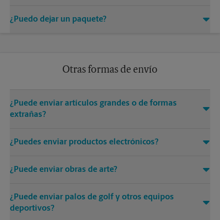
electrónico.
Si usted es el titular actual del buzón, recibiremos y
¿Puedo dejar un paquete?
retendremos sus paquetes para su recolección, sujeto a las
tarifas de almacenamiento y otras condiciones (según
Sí. Somos un centro de entrega aprobado para los envíos de
corresponda). Si no es el titular actual del buzón,
®
comuníquese con nosotros al teléfono (410) 987-3566 o al
UPS
. Para dejar un paquete, visítenos en 672 Old Mill Rd,
correo electrónico
store0972@theupsstore.com
para
Millersville, MD y hable con uno de nuestros expertos en
consultar sobre la recepción de su envío y las tarifas
Otras formas de envío
envíos. Los paquetes de entrega deben tener una etiqueta de
aplicables.
envío pegada al paquete y estar bien cerrados/encintados
antes de dejar un paquete en nuestro centro.
¿Puede enviar artículos grandes o de formas
extrañas?
Sí. Dependiendo del artículo que necesite enviar, y de su
¿Puedes enviar productos electrónicos?
tamaño y peso, tenemos diferentes opciones para
empaquetar y enviar artículos grandes o de forma irregular
Sí. Los productos electrónicos suelen requerir materiales de
(por ejemplo, muebles). Los artículos grandes o de formas
¿Puede enviar obras de arte?
embalaje especiales para un envío seguro. Ofrecemos varias
irregulares (por ejemplo, los muebles) a menudo requieren un
soluciones de paquetes de retención que ayudan a
embalaje especializado y podemos ayudar con la
Sí. Pregúntenos sobre nuestra garantía de embalaje y envío y
proporcionar protección al enviar su computadora y equipo
manipulación y el embalaje personalizados, desde la manta
¿Puede enviar palos de golf y otros equipos
sobre el embalaje adecuado de obras de arte frágiles y de
electrónico.
de envoltura hasta las cajas personalizadas, el embalaje en
gran valor. Llevamos cajas de arte personalizadas en una
deportivos?
cajas, la envoltura retráctil y la paletización. Comuníquese con
variedad de tamaños y todos los suministros necesarios,