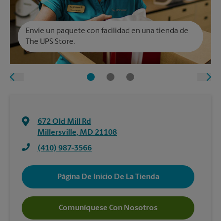
Envíe un paquete con facilidad en una tienda de
The UPS Store.
672 Old Mill Rd
Millersville
,
MD
21108
(410) 987-3566
Página De Inicio De La Tienda
Comuníquese Con Nosotros