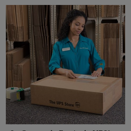
Jueves
5:15 PM
Lunes
5:15 PM
Viernes
5:15 PM
Martes
5:15 PM
Sábado
Sin Recolección
Domingo
Sin Recolección
Lunes
5:15 PM
Martes
5:15 PM