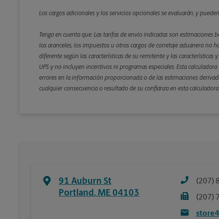
Los cargos adicionales y los servicios opcionales se evaluarán, y puede
Tenga en cuenta que: Las tarifas de envío indicadas son estimaciones b
los aranceles, los impuestos u otros cargos de corretaje aduanero no ha
diferente según las características de su remitente y las características
UPS y no incluyen incentivos ni programas especiales. Esta calculadora y
errores en la información proporcionada o de las estimaciones derivada
cualquier consecuencia o resultado de su confianza en esta calculadora
91 Auburn St
(207) 
Portland
,
ME
04103
(207) 
store