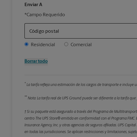
Enviar A
*Campo Requerido
Código postal
Address Type
Residencial
Comercial
Borrar todo
*
La tarifa refleja una estimación de los cargos de transporte e incluye
**
Nota: La tarifa real de UPS Ground puede ser diferente a la tarifa que 
† Si su paquete está asegurado a través del Programa de Multitransporte
centro The UPS Store® emitida en conformidad con el Programa FMC. El
Insurance Agency, Inc. y otras agencias de seguros afiliadas. UPS Capita
en todas las jurisdicciones. Se aplican restricciones y limitaciones, suj