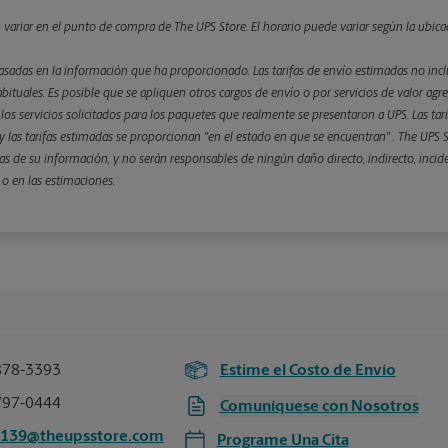
n variar en el punto de compra de The UPS Store. El horario puede variar según la ubica
asadas en la información que ha proporcionado. Las tarifas de envío estimadas no inclu
bituales. Es posible que se apliquen otros cargos de envío o por servicios de valor agre
 y los servicios solicitados para los paquetes que realmente se presentaron a UPS. Las ta
 las tarifas estimadas se proporcionan "en el estado en que se encuentran" . The UPS St
s de su información, y no serán responsables de ningún daño directo, indirecto, incid
 o en las estimaciones.
878-3393
Estime el Costo de Envío
797-0444
Comuníquese con Nosotros
4139@theupsstore.com
Programe Una Cita