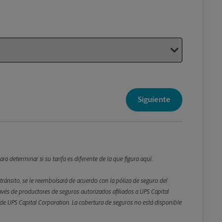
Su paque
Siguiente
enviar sus
Detalles d
*Campo Re
a determinar si su tarifa es diferente de la que figura aquí.
Redondee lo
tránsito, se le reembolsará de acuerdo con la póliza de seguro del
és de productores de seguros autorizados afiliados a UPS Capital
Peso
ta de UPS Capital Corporation. La cobertura de seguros no está disponible