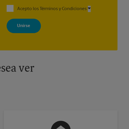
Acepto los Términos y Condiciones
Al registrarse, acepta recibir correos electrónicos de The UPS Store
con noticias, ofertas especiales, promociones y mensajes
adaptados a sus intereses. Puede darse de baja en cualquier
momento. Para más información, consulte nuestra política de
privacidad. Los centros están bajo la titularidad y la gestión
independiente de franquiciados. Varias ofertas pueden estar
disponibles solo en algunos centros participantes. Para más
información, contacte al centro The UPS Store en su ciudad.
sea ver