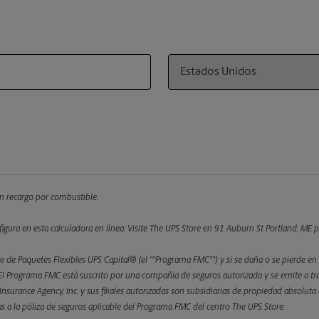
Country
 un recargo por combustible.
figura en esta calculadora en línea.
Visite The UPS Store en 91 Auburn St Portland, ME par
 de Paquetes Flexibles UPS Capital® (el ""Programa FMC"") y si se daña o se pierde en 
 Programa FMC está suscrito por una compañía de seguros autorizada y se emite a trav
l Insurance Agency, Inc. y sus filiales autorizadas son subsidiarias de propiedad absolu
etas a la póliza de seguros aplicable del Programa FMC del centro The UPS Store.