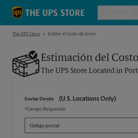
Skip to content
Return to Nav
Envios y
Embalajes
The UPS Store Located in Portland's Northagte Plaza
The UPS Store
Estime el Costo de Envío
Envío de 
Estimación del Costo
Cajas de 
The UPS Store
Located in Por
Servicios 
Envío Inte
(U.S. Locations Only)
Enviar Desde
*Campo Requerido
Todos los
Código postal