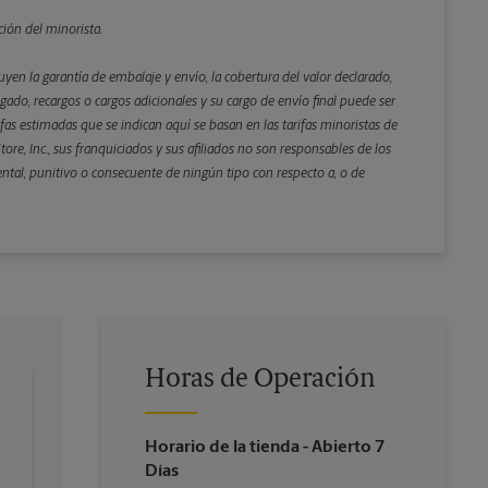
Atrás
ción del minorista.
yen la garantía de embalaje y envío, la cobertura del valor declarado,
gado, recargos o cargos adicionales y su cargo de envío final puede ser
rifas estimadas que se indican aquí se basan en las tarifas minoristas de
ore, Inc., sus franquiciados y sus afiliados no son responsables de los
ental, punitivo o consecuente de ningún tipo con respecto a, o de
Horas de Operación
Horario de la tienda
- Abierto 7
Días